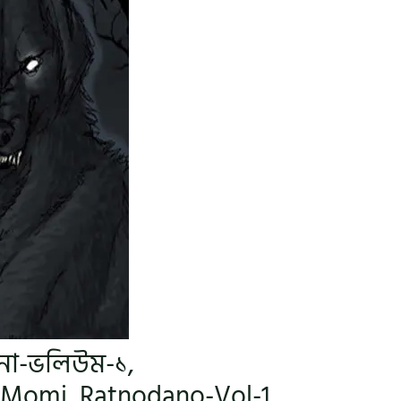
দানো-ভলিউম-১,
, Momi, Ratnodano-Vol-1,