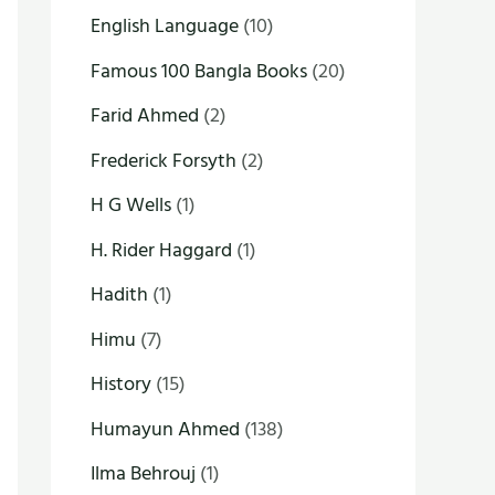
English Language
(10)
Famous 100 Bangla Books
(20)
Farid Ahmed
(2)
Frederick Forsyth
(2)
H G Wells
(1)
H. Rider Haggard
(1)
Hadith
(1)
Himu
(7)
History
(15)
Humayun Ahmed
(138)
Ilma Behrouj
(1)