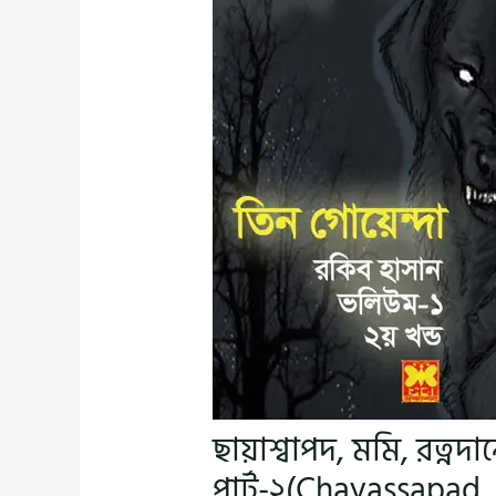
ছায়াশ্বাপদ, মমি, রত্ন
পার্ট-২(Chayassapad