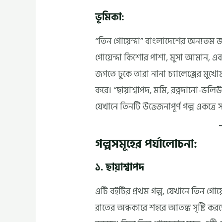
ভূমিকা:
“তিন গোয়েন্দা” বাংলাদেশের অন্যতম জ
গোয়েন্দা কিশোর পাশা, মুসা আমান, এ
জগতে ঢুকে তারা নানা চ্যালেঞ্জের মুখোম
করে। “ছায়াশ্বাপদ, মমি, রত্নদানো-ভলি
যেখানে তিনটি উত্তেজনাপূর্ণ গল্প একত্র
গল্পসমূহের পর্যালোচনা:
১. ছায়াশ্বাপদ
এটি বইটির প্রথম গল্প, যেখানে তিন গোয়েন
রাতের অন্ধকারে শহরে আতঙ্ক সৃষ্টি করছ