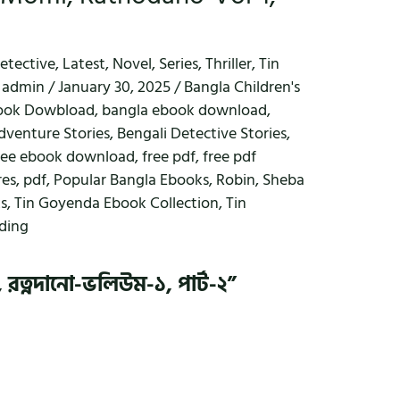
etective
,
Latest
,
Novel
,
Series
,
Thriller
,
Tin
y
admin
/
January 30, 2025
/
Bangla Children's
ook Dowbload
,
bangla ebook download
,
dventure Stories
,
Bengali Detective Stories
,
ree ebook download
,
free pdf
,
free pdf
res
,
pdf
,
Popular Bangla Ebooks
,
Robin
,
Sheba
ks
,
Tin Goyenda Ebook Collection
,
Tin
ading
, রত্নদানো-ভলিউম-১, পার্ট-২”