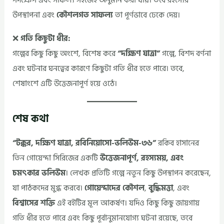
পদক্ষেপ এবং সাফল্য সহজেই অনুমান করা যায়। তবে রহস্যের
উপস্থাপনা এবং
কৌশলগত সাফল্য
তা পূর্ণভাবে ঢেকে দেয়।
❌
গতি কিছুটা ধীর:
গল্পের কিছু কিছু অংশে, বিশেষ করে
“দক্ষিণ যাত্রা”
গল্পে, বিশদ বর্ণনা
এবং ঘটনার ঘনত্বের কারণে কিছুটা গতি ধীর হতে পারে। তবে,
শেষাংশে এটি উত্তেজনাপূর্ণ হয়ে ওঠে।
শেষ কথা
“টক্কর, দক্ষিণ যাত্রা, রবিনিয়োসো-ভলিউম-৩৬”
রকিব হাসানের
তিন গোয়েন্দা সিরিজের একটি
উত্তেজনাপূর্ণ, রহস্যময়, এবং
চমৎকার ভলিউম
। লেখক প্রতিটি গল্পে নতুন কিছু উপস্থাপন করেছেন,
যা পাঠকদের মুগ্ধ করবে।
গোয়েন্দাদের কৌশল
,
বুদ্ধিমত্তা
, এবং
বিশ্বাসের শক্তি
এই বইটির মূল আকর্ষণ। যদিও কিছু কিছু জায়গায়
গতি ধীর হতে পারে এবং কিছু পূর্বানুমানযোগ্য ঘটনা রয়েছে, তবে