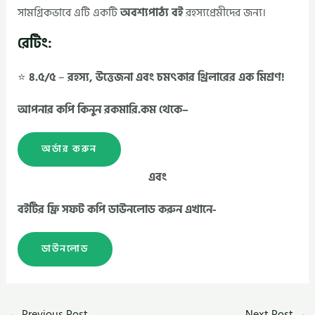
সামগ্রিকভাবে এটি একটি
অবশ্যপাঠ্য বই
রহস্যপ্রেমীদের জন্য।
রেটিং:
⭐
৪.৫/৫
–
রহস্য, উত্তেজনা এবং চমৎকার থ্রিলারের এক মিশ্রণ!
আপনার কপি কিনুন রকমারি.কম থেকে–
অর্ডার করুন
এবং
বইটির ফ্রি সফট কপি ডাউনলোড করুন এখানে-
ডাউনলোড
←
Previous Post
Next Post
→