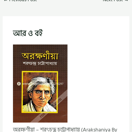
আর ও বই
অরক্ষণীয়া – শরৎচন্দ্র চট্টোপাধ্যায় (Arakshaniya By