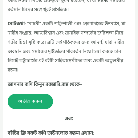
আত্মনির্ভরশীলতার গুরুত্বকে তুলে ধরেছেন, যা আমাদের সমাজের
বর্তমান চিত্রের সঙ্গে খুবই প্রাসঙ্গিক।
মোটকথা
: “নাচনী” একটি শক্তিশালী এবং প্রেরণাদায়ক উপন্যাস, যা
নারীর সংগ্রাম, আত্মবিশ্বাস এবং মানবিক সম্পর্কের জটিলতা নিয়ে
গভীর চিন্তা সৃষ্টি করে। এটি সেই পাঠকদের জন্য আদর্শ, যারা নারীর
অবস্থান এবং সমাজের দৃষ্টিভঙ্গির পরিবর্তন নিয়ে চিন্তা করতে চান।
নিমাই ভট্টাচার্যের এই বইটি সাহিত্যপ্রেমীদের জন্য একটি অতুলনীয়
রচনা।
আপনার কপি কিনুন রকমারি.কম থেকে
–
অর্ডার করুন
এবং
বইটির ফ্রি সফট কপি ডাউনলোড করুন এখানে
: