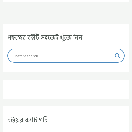
পছন্দের বইটি সহজেই খুঁজে নিন
বইয়ের ক্যাটাগরি