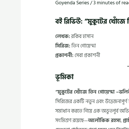
Goyenda Series
/
3 minutes of re
বই রিভিউ: “মুকুটের খোঁজে 
লেখক:
রকিব হাসান
সিরিজ:
তিন গোয়েন্দা
প্রকাশনী:
সেবা প্রকাশনী
ভূমিকা
“মুকুটের খোঁজে তিন গোয়েন্দা –ভলি
সিরিজের একটি নতুন এবং উত্তেজনাপূর্ণ ক
সমাধান করতে গিয়ে এক অভূতপূর্ব অভ
সংমিশ্রণ রয়েছে—
অলৌকিক রহস্য
,
প্র