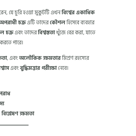
রেন, যে চুরি হওয়া মুকুটটি এখন
বিশ্বের একাধিক
অপরাধী চক্র
এটি তাদের
কৌশল
হিসেবে ব্যবহার
ল চক্র
এবং তাদের
বিশ্বস্ততা
খুঁজে বের করা, যাতে
 করতে পারে।
কতা
, এবং
অলৌকিক ক্ষমতার
মিশ্রণ রহস্যের
শ্বাস
এবং
বুদ্ধিমত্তার পরীক্ষা
নেবে।
অপরাধ
্য
ং
বিশ্লেষণ ক্ষমতা