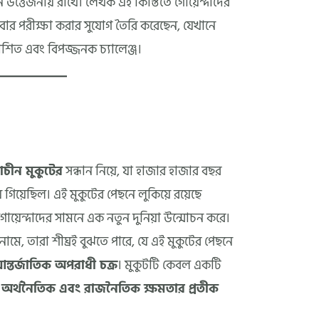
উত্তেজনায় রাখে। লেখক এই কিস্তিতে গোয়েন্দাদের
 পরীক্ষা করার সুযোগ তৈরি করেছেন, যেখানে
যাশিত এবং বিপজ্জনক চ্যালেঞ্জ।
্রাচীন মুকুটের
সন্ধান নিয়ে, যা হাজার হাজার বছর
ে গিয়েছিল। এই মুকুটের পেছনে লুকিয়ে রয়েছে
 গোয়েন্দাদের সামনে এক নতুন দুনিয়া উন্মোচন করে।
নামে, তারা শীঘ্রই বুঝতে পারে, যে এই মুকুটের পেছনে
্তর্জাতিক অপরাধী চক্র
। মুকুটটি কেবল একটি
ি
অর্থনৈতিক এবং রাজনৈতিক ক্ষমতার প্রতীক