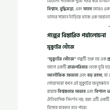
যেগুলো পাঠককে পুরো সময় ধরে টানটান 
বিশ্বাস
,
বুদ্ধিমত্তা
, এবং
সাহস
আরও একবার
তাদের সামনে দাঁড়িয়ে থাকে এক অপ্রত্
গল্পের বিস্তারিত পর্যালোচনা
মুকুটের খোঁজে
“মুকুটের খোঁজে”
গল্পটি শুরু হয় এক
প
আগে একটি
রাজপরিবার
থেকে চুরি হয়
অলৌকিক ক্ষমতা
এবং
বড় রহস্য
, যা
গোয়েন্দারা যখন এই মুকুটের অনুসন্ধানে 
রয়েছে
বিশ্বস্ততার অভাব
এবং
বিশাল আন
ঐতিহাসিক নিদর্শন নয়, বরং এটি একট
হিসেবে ব্যবহৃত হতে পারে।