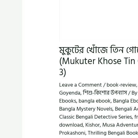
মুকুটের খোঁজে তিন গোয
(Mukuter Khose Tin
3)
Leave a Comment
/
book-review
Goyenda
,
শিশু-কিশোর উপন্যাস
/ B
Ebooks
,
bangla ebook
,
Bangla Eb
Bangla Mystery Novels
,
Bengali A
Classic Bengali Detective Series
,
f
download
,
Kishor
,
Musa Adventu
Prokashoni
,
Thrilling Bengali Boo