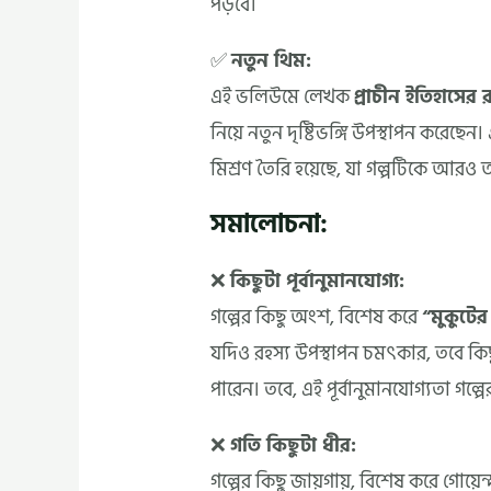
পড়বে।
✅
নতুন থিম:
এই ভলিউমে লেখক
প্রাচীন ইতিহাসের র
নিয়ে নতুন দৃষ্টিভঙ্গি উপস্থাপন করেছেন
মিশ্রণ তৈরি হয়েছে, যা গল্পটিকে আরও
সমালোচনা:
❌
কিছুটা পূর্বানুমানযোগ্য:
গল্পের কিছু অংশ, বিশেষ করে
“মুকুটের
যদিও রহস্য উপস্থাপন চমৎকার, তবে কিছু ম
পারেন। তবে, এই পূর্বানুমানযোগ্যতা গল্প
❌
গতি কিছুটা ধীর:
গল্পের কিছু জায়গায়, বিশেষ করে গোয়েন