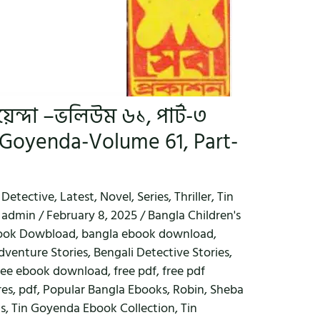
়েন্দা –ভলিউম ৬১, পার্ট-৩
 Goyenda-Volume 61, Part-
,
Detective
,
Latest
,
Novel
,
Series
,
Thriller
,
Tin
y
admin
/
February 8, 2025
/
Bangla Children's
ook Dowbload
,
bangla ebook download
,
dventure Stories
,
Bengali Detective Stories
,
ree ebook download
,
free pdf
,
free pdf
res
,
pdf
,
Popular Bangla Ebooks
,
Robin
,
Sheba
ks
,
Tin Goyenda Ebook Collection
,
Tin