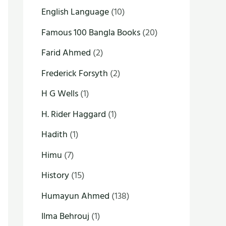
English Language
(10)
Famous 100 Bangla Books
(20)
Farid Ahmed
(2)
Frederick Forsyth
(2)
H G Wells
(1)
H. Rider Haggard
(1)
Hadith
(1)
Himu
(7)
History
(15)
Humayun Ahmed
(138)
Ilma Behrouj
(1)