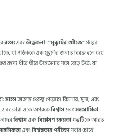
এর
রহস্য
এবং
উত্তেজনা
।
“মুকুটের খোঁজে”
গল্পের
থাকে, যা পাঠককে এক মুহূর্তের জন্যও বিরক্ত হতে দেয়
র রহস্য ধীরে ধীরে উত্তেজনার সঙ্গে বেড়ে উঠে, যা
এবং
সাহস
অত্যন্ত গুরুত্ব পেয়েছে। কিশোর, মুসা, এবং
ছে, এবং তারা একে অপরকে
বিশ্বাস
এবং
সহযোগিতা
 তাদের
বিশ্বাস
এবং
বিশ্লেষণ ক্ষমতা
গল্পটিকে আরও
সাহসিকতা
এবং
বিশ্বস্ততার পরীক্ষা
সবার চোখে