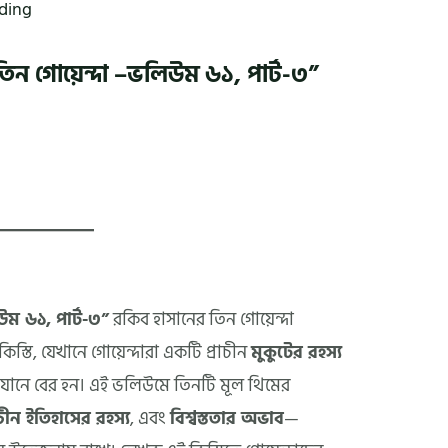
ading
তিন গোয়েন্দা –ভলিউম ৬১, পার্ট-৩”
উম ৬১, পার্ট-৩”
রকিব হাসানের তিন গোয়েন্দা
িস্তি, যেখানে গোয়েন্দারা একটি প্রাচীন
মুকুটের রহস্য
িযানে বের হন। এই ভলিউমে তিনটি মূল থিমের
াচীন ইতিহাসের রহস্য
, এবং
বিশ্বস্ততার অভাব
—