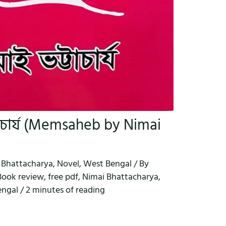
টাচার্য (Memsaheb by Nimai
 Bhattacharya
,
Novel
,
West Bengal
/ By
Book review
,
free pdf
,
Nimai Bhattacharya
,
engal
/
2 minutes of reading