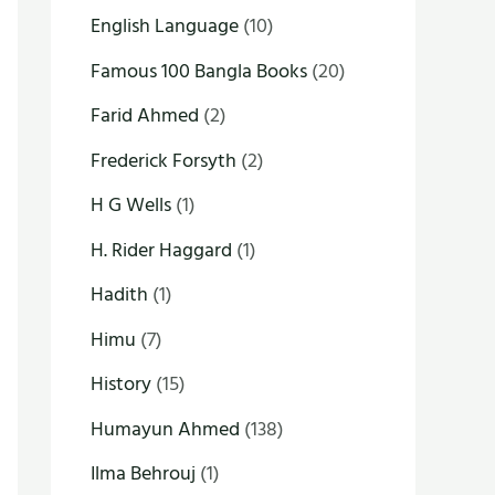
English Language
(10)
Famous 100 Bangla Books
(20)
Farid Ahmed
(2)
Frederick Forsyth
(2)
H G Wells
(1)
H. Rider Haggard
(1)
Hadith
(1)
Himu
(7)
History
(15)
Humayun Ahmed
(138)
Ilma Behrouj
(1)