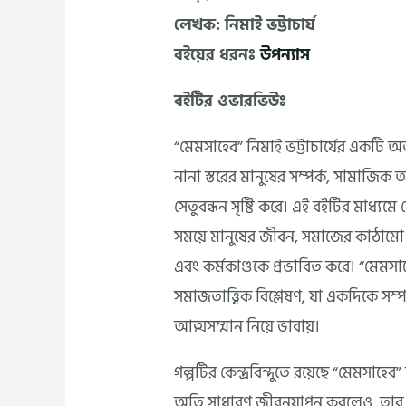
লেখক: নিমাই ভট্টাচার্য
বইয়ের ধরনঃ
উপন্যাস
বইটির ওভারভিউঃ
“মেমসাহেব” নিমাই ভট্টাচার্যের একটি অত
নানা স্তরের মানুষের সম্পর্ক, সামাজিক 
সেতুবন্ধন সৃষ্টি করে। এই বইটির মাধ্যম
সময়ে মানুষের জীবন, সমাজের কাঠামো 
এবং কর্মকাণ্ডকে প্রভাবিত করে। “মেমসা
সমাজতাত্ত্বিক বিশ্লেষণ, যা একদিকে সম
আত্মসম্মান নিয়ে ভাবায়।
গল্পটির কেন্দ্রবিন্দুতে রয়েছে “মেমসাহেব”
অতি সাধারণ জীবনযাপন করলেও, তার জীবন