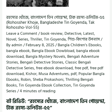
রহস্যের খোঁজে, বাংলাদেশ তিন গোয়েন্দা, টাক রহস্য-ভলিউম-৫৫
(Rohossher Khoje, Bangladeshe Tin Goyenda, Tak
Rohossho-Vol-55)
Leave a Comment
/
book-review
,
Detective
,
Latest
,
Novel
,
Series
,
Thriller
,
Tin Goyenda
,
শিশু-কিশোর উপন্যাস
/
By
admin
/
February 8, 2025
/
Bangla Children's Ebooks
,
bangla ebook
,
Bangla Ebook Dowbload
,
bangla ebook
download
,
Bangla Mystery Novels
,
Bengali Adventure
Stories
,
Bengali Detective Stories
,
Classic Bengali
Detective Series
,
free ebook download
,
free pdf
,
free pdf
download
,
Kishor
,
Musa Adventures
,
pdf
,
Popular Bangla
Ebooks
,
Robin
,
Sheba Prokashoni
,
Thrilling Bengali
Books
,
Tin Goyenda Ebook Collection
,
Tin Goyenda
Series
/
4 minutes of reading
বই রিভিউ: “রহস্যের খোঁজে, বাংলাদেশ তিন গোয়েন্দা,
টাক রহস্য-ভলিউম-৫৫”