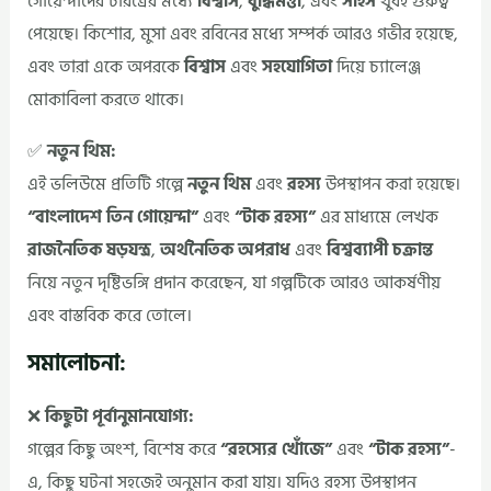
গোয়েন্দাদের চরিত্রের মধ্যে
বিশ্বাস
,
বুদ্ধিমত্তা
, এবং
সাহস
খুবই গুরুত্ব
পেয়েছে। কিশোর, মুসা এবং রবিনের মধ্যে সম্পর্ক আরও গভীর হয়েছে,
এবং তারা একে অপরকে
বিশ্বাস
এবং
সহযোগিতা
দিয়ে চ্যালেঞ্জ
মোকাবিলা করতে থাকে।
✅
নতুন থিম:
এই ভলিউমে প্রতিটি গল্পে
নতুন থিম
এবং
রহস্য
উপস্থাপন করা হয়েছে।
“বাংলাদেশ তিন গোয়েন্দা”
এবং
“টাক রহস্য”
এর মাধ্যমে লেখক
রাজনৈতিক ষড়যন্ত্র
,
অর্থনৈতিক অপরাধ
এবং
বিশ্বব্যাপী চক্রান্ত
নিয়ে নতুন দৃষ্টিভঙ্গি প্রদান করেছেন, যা গল্পটিকে আরও আকর্ষণীয়
এবং বাস্তবিক করে তোলে।
সমালোচনা:
❌
কিছুটা পূর্বানুমানযোগ্য:
গল্পের কিছু অংশ, বিশেষ করে
“রহস্যের খোঁজে”
এবং
“টাক রহস্য”
-
এ, কিছু ঘটনা সহজেই অনুমান করা যায়। যদিও রহস্য উপস্থাপন