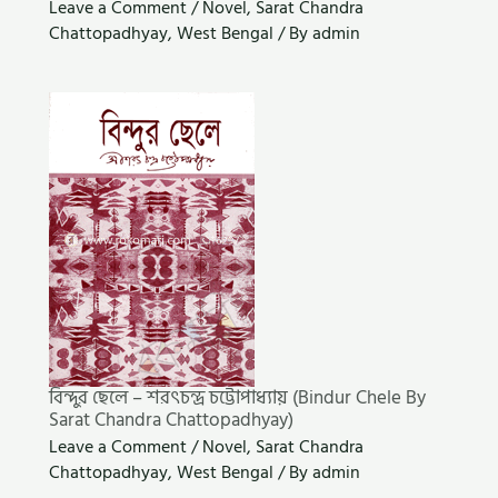
Leave a Comment
/
Novel
,
Sarat Chandra
Chattopadhyay
,
West Bengal
/ By
admin
বিন্দুর ছেলে – শরৎচন্দ্র চট্টোপাধ্যায় (Bindur Chele By
Sarat Chandra Chattopadhyay)
Leave a Comment
/
Novel
,
Sarat Chandra
Chattopadhyay
,
West Bengal
/ By
admin