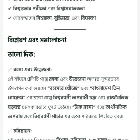
✔
বিশ্বস্ততার পরীক্ষা
এবং
বিশ্বাসঘাতকতা
✔ গোয়েন্দাদের
বিশ্বস্ততা
,
বুদ্ধিমত্তা
, এবং
বিশ্লেষণ
বিশ্লেষণ এবং সমালোচনা
ভালো দিক:
✅
রহস্য এবং উত্তেজনা:
এই বইয়ের প্রতিটি গল্পে
রহস্য
এবং
উত্তেজনা
অত্যন্ত সুন্দরভাবে
উপস্থাপন করা হয়েছে।
“রহস্যের খোঁজে”
এবং
“বাংলাদেশ তিন
গোয়েন্দা”
এর মতো গল্পে
বিশ্বব্যাপী অপরাধী চক্র
এবং
রাজনৈতিক
ষড়যন্ত্র
চমৎকারভাবে ফুটে উঠেছে।
“টাক রহস্য”
গল্পে
অর্থনৈতিক
অপরাধ
এবং
বিশ্বব্যাপী পাচার
এর রহস্য পাঠককে শিহরিত করে।
✅
চরিত্রায়ন: