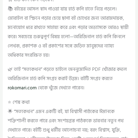
📚 বইয়ের আসল স্বাদ পাওয়া যায় হার্ড কপি হাতে নিয়ে পড়লে।
মোবাইল বা স্ক্রিনে পড়ার চেয়ে ছাপা বই চোখের জন্য আরামদায়ক,
মনোযোগ ধরে রাখতে সাহায্য করে এবং পড়ার অভ্যাসকে আরও স্থায়ী
করে। সবচেয়ে গুরুত্বপূর্ণ বিষয় হলো—অরিজিনাল হার্ড কপি কিনলে
লেখক, প্রকাশক ও বই প্রকাশের সঙ্গে জড়িত মানুষদের ন্যায্য
অধিকার সংরক্ষিত হয়।
🌿 তাই “সত্যকথন” পড়তে চাইলে অননুমোদিত PDF খোঁজার বদলে
অরিজিনাল হার্ড কপি সংগ্রহ করাই উত্তম। বইটি সংগ্রহ করতে
rokomari.com
থেকে খুঁজে দেখতে পারেন।
⭐ শেষ কথা
🌟 “সত্যকথন” এমন একটি বই, যা বিশ্বাসী পাঠকের ঈমানকে
শক্তিশালী করতে পারে এবং সংশয়গ্রস্ত পাঠককে ভাবনার নতুন পথ
দেখাতে পারে। বইটি শুধু ধর্মীয় আলোচনা নয়; বরং বিশ্বাস, যুক্তি,