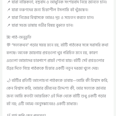
📌 যারা নাস্তিকতা, বস্তুবাদ ও আধুনিক সংশয়বাদ নিয়ে জানতে চান।
📌 যারা তরুণদের জন্য চিন্তাশীল ইসলামি বই খুঁজছেন।
📌 যারা নিজের বিশ্বাসকে আরও দৃঢ় ও সচেতন করতে চান।
📌 যারা সহজ ভাষায় গভীর বিষয় বুঝতে চান।
🌺 পাঠ-অনুভূতি
💬 “সত্যকথন” পড়ার সময় মনে হয়, বইটি পাঠকের সঙ্গে সরাসরি কথা
বলছে। অনেক জায়গায় প্রশ্নগুলো খুব পরিচিত মনে হয়, কারণ
এগুলো আমাদের চারপাশে প্রায়ই শোনা যায়। বইটি সেই প্রশ্নগুলোর
উত্তর দিতে গিয়ে পাঠককে চিন্তার একটি নতুন দরজা খুলে দেয়।
🌙 বইটির প্রতিটি আলোচনা পাঠককে ভাবায়—আমি কী বিশ্বাস করি,
কেন বিশ্বাস করি, আমার জীবনের উদ্দেশ্য কী, আর সত্যকে জানার
জন্য আমি কতটা আন্তরিক? এই দিক থেকে বইটি শুধু একটি পড়ার
বই নয়; এটি আত্ম-অনুসন্ধানেরও একটি মাধ্যম।
🛒 হার্ড কপি কেন পড়বেন?