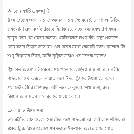
🌟 কেন বইটি গুরুত্বপূর্ণ?
🕯️ আজকের তরুণ সমাজ অনেক সময় ইন্টারনেট, সোশ্যাল মিডিয়া
এবং নানা মতাদর্শের প্রভাবে বিভ্রান্ত হয়ে পড়ে। অনেকেই প্রশ্ন করে—
মানুষ কেন ধর্ম পালন করবে? নৈতিকতার উৎস কী? স্রষ্টা থাকলে
কেন সবাই বিশ্বাস করে না? এত ধর্মের মধ্যে কোনটি সত্য? ইসলাম কি
শুধু বিশ্বাসের বিষয়, নাকি যুক্তির সঙ্গেও এর সম্পর্ক আছে?
📚 “সত্যকথন” এই ধরনের প্রশ্নগুলোকে এড়িয়ে যায় না। বরং বইটি
পাঠককে প্রশ্ন করতে, ভাবতে এবং উত্তর খুঁজতে উৎসাহিত করে।
এখানেই বইটির বিশেষত্ব। এটি অন্ধ অনুসরণ শেখায় না; বরং
বিশ্বাসকে সচেতনভাবে বুঝতে সাহায্য করে।
🧩 ভাষা ও উপস্থাপনা
✍️ বইটির ভাষা সহজ, সাবলীল এবং পাঠকবান্ধব। জটিল দার্শনিক বা
ধর্মতাত্ত্বিক বিষয়গুলোও এমনভাবে উপস্থাপন করা হয়েছে, যাতে