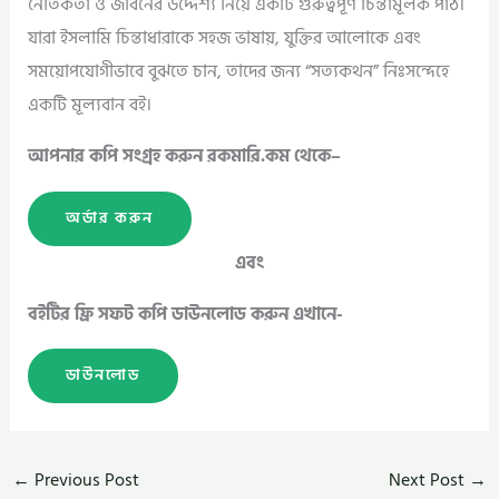
নৈতিকতা ও জীবনের উদ্দেশ্য নিয়ে একটি গুরুত্বপূর্ণ চিন্তামূলক পাঠ।
যারা ইসলামি চিন্তাধারাকে সহজ ভাষায়, যুক্তির আলোকে এবং
সময়োপযোগীভাবে বুঝতে চান, তাদের জন্য “সত্যকথন” নিঃসন্দেহে
একটি মূল্যবান বই।
আপনার কপি সংগ্রহ করুন রকমারি.কম থেকে–
অর্ডার করুন
এবং
বইটির ফ্রি সফট কপি ডাউনলোড করুন এখানে-
ডাউনলোড
←
Previous Post
Next Post
→