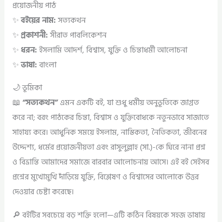
প্রয়োজনীয় পাঠ
✨
বইয়ের নাম:
সত্যকথন
✨
প্রকাশনী:
সীরাত পাবলিকেশন
✨
ধরন:
ইসলামি আদর্শ, বিশ্বাস, যুক্তি ও চিন্তাধর্মী আলোচনা
✨
ভাষা:
বাংলা
🌙 ভূমিকা
📖
“সত্যকথন”
এমন একটি বই, যা শুধু ধর্মীয় অনুভূতিকে জাগ্রত
করে না; বরং পাঠকের চিন্তা, বিশ্বাস ও যুক্তিবোধকে নতুনভাবে সাজাতে
সাহায্য করে। আধুনিক সময়ে ইসলাম, নাস্তিকতা, নৈতিকতা, জীবনের
উদ্দেশ্য, ধর্মের প্রয়োজনীয়তা এবং রাসুলুল্লাহ (সা.)-কে ঘিরে নানা প্রশ্ন
ও বিভ্রান্তি আমাদের সমাজে বারবার আলোচনায় আসে। এই বই সেইসব
প্রশ্নের মুখোমুখি দাঁড়িয়ে যুক্তি, বিশ্লেষণ ও বিশ্বাসের আলোকে উত্তর
দেওয়ার চেষ্টা করেছে।
🔎 বইটির সবচেয়ে বড় শক্তি হলো—এটি কঠিন বিষয়কে সহজ ভাষায়