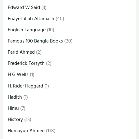
Edward W Said
(3)
Enayetullah Altamash
(40)
English Language
(10)
Famous 100 Bangla Books
(20)
Farid Ahmed
(2)
Frederick Forsyth
(2)
H G Wells
(1)
H. Rider Haggard
(1)
Hadith
(1)
Himu
(7)
History
(15)
Humayun Ahmed
(138)