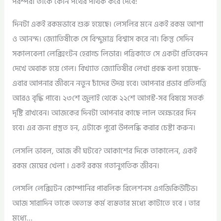
পরম্পরা তাকে কোন পথের পথিক করে দেবে!
দিনটা একই রকমভাবে শুরু হয়েছে। লেসলির মনে একই রকম আশা
ও আনন্দ। জ্যোতিষীকে সে বিন্দুমাত্র বিশ্বাস করে না। কিন্তু সেদিন
সকালবেলা লেক্সিংটন হেরাল্ড লিডার। পত্রিকাতে সে একটা প্রতিবেদন
দেখে অবাক হয়ে গেল। বিখ্যাত জ্যোতিষীর লেখা প্রবন্ধ বলা হয়েছে-
এবার আপনার জীবনে নতুন চাঁদের উদয় হবে। আপনার প্রভাব প্রতিপত্তি
আরও বৃদ্ধি পাবে। ২৩শে জুলাই থেকে ২২শে আগস্ট-সব বিষয়ে সতর্ক
দৃষ্টি রাখবেন। আজকের দিনটা আপনার কাছে লাল অক্ষরের দিন
হবে। এর জন্য প্রস্তুত হন, এটাকে পুরো উপলব্ধি করার চেষ্টা করুন।
লেসলি ভাবল, আজ কী ঘটবে? আকাশের দিকে তাকালেন, একই
রকম মেঘের খেলা । একই রকম গতানুগতিক জীবন।
লেসলি লেক্সিটন কোম্পানির পাবলিক রিলেশনস এগজিকিউটিভ।
আজ সারাদিন তাকে অত্যন্ত কর্ম ব্যস্ততার মধ্যে কাটাতে হবে । তার
মধ্যে…