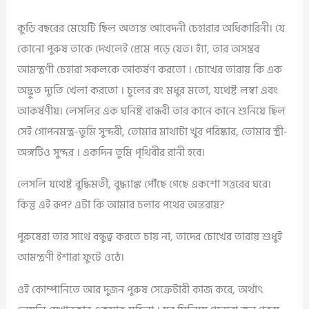
কুড়ি বছরের মেয়েটি ছিল অত্যন্ত আবেদনী চেহারার অধিকারিনী। যে
কোনো পুরুষ তাকে দেখলেই প্রেমে পড়ে যেত। হ্যাঁ, তার অসম্ভব
আমন্ত্রণী চেহারা সকলকে আকর্ষণ করতো । চোখের তারায় কি এক
অদ্ভূত দ্যুতি খেলা করতো । চুলের রং মধুর মতো, যথেষ্ট লম্বা এবং
আকর্ষণীয়। লেসলির এক ঘনিষ্ট বান্ধবী তার কানে কানে শুনিয়ে ছিল
সেই গোপনমন্ত্র-তুমি সুন্দরী, তোমার মাথাটা খুব পরিষ্কার, তোমার স্ত্রী-
অঙ্গটিও সুন্দর । একদিন তুমি পৃথিবীর রানী হবে।
লেসলি যথেষ্ট বুদ্ধিমতী, বুদ্ধ্যাঙ্ক পৌঁছে গেছে একশো সত্তরের ঘরে।
কিন্তু এই রূপ? এটা কি আমার চলার পথের অন্তরায়?
পুরুষেরা তার সাথে বন্ধুত্ব করতে চায় না, তাদের চোখের তারায় শুধুই
আমন্ত্রণী ইশারা ফুটে ওঠে।
ওই কোম্পানিতে আর দুজন পুরুষ সেক্রেটারী কাজ করে, অর্থাৎ