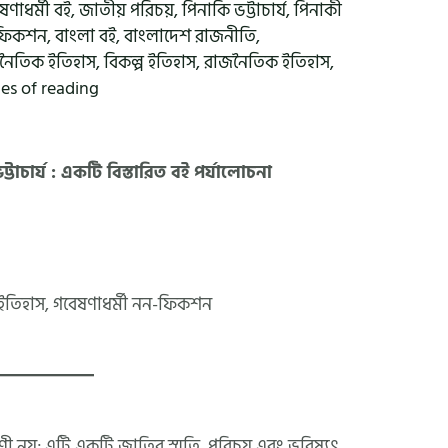
ষণাধর্মী বই
,
জাতীয় পরিচয়
,
পিনাকি ভট্টাচার্য
,
পিনাকী
 ফিকশন
,
বাংলা বই
,
বাংলাদেশ রাজনীতি
,
নৈতিক ইতিহাস
,
বিকল্প ইতিহাস
,
রাজনৈতিক ইতিহাস
,
es of reading
াচার্য : একটি বিস্তারিত বই পর্যালোচনা
 ইতিহাস, গবেষণাধর্মী নন-ফিকশন
নয়; এটি একটি জাতির স্মৃতি, পরিচয় এবং ভবিষ্যৎ