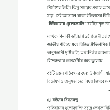
নির্মাণের ভিত্তি। কিন্তু সময়ের প্রবাহে 
যায়। সেই আড়ালে থাকা ইতিহাসের বিভিন
“ইতিহাসের ধুলোকালি”
বইটির মূল উদ্
লেখক পিনাকী ভট্টাচার্য এই গ্রন্থে ইতিহ
জাতীয় পরিচয় এবং বিভিন্ন ঐতিহাসিক ব
অনুসন্ধানী দৃষ্টিভঙ্গি, তথ্যনির্ভর আল
বিশেষভাবে আকর্ষণীয় করে তুলেছে।
বইটি এমন পাঠকদের জন্য উপযোগী, যারা ই
বিশ্লেষণ ও অনুসন্ধানের বিষয় হিসেবে দ
📖 বইয়ের বিষয়বস্তু
“ইতিহাসের ধুলোকালি” বইয়ে লেখক বিভ