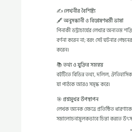
✍️ লেখনীর বৈশিষ্ট্য
🖋️ অনুসন্ধানী ও বিশ্লেষণধর্মী ভাষা
পিনাকী ভট্টাচার্যের লেখার অন্যতম শক
বর্ণনা করেন না; বরং সেই ঘটনার পেছনের
করেন।
📚 তথ্য ও যুক্তির সমন্বয়
বইটিতে বিভিন্ন তথ্য, দলিল, ঐতিহাসিক স
যা পাঠকে আরও সমৃদ্ধ করে।
🎯 প্রশ্নমুখর উপস্থাপন
লেখক অনেক ক্ষেত্রে প্রতিষ্ঠিত ধারণাকে 
সমালোচনামূলকভাবে চিন্তা করতে উৎস