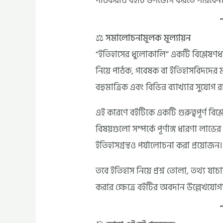
পাঠকরাও বইটি উপভোগ করতে পারবেন
⚖️ সমালোচনামূলক মূল্যায়ন
“ইতিহাসের ধুলোকালি” একটি বিশ্লেষণধ
নিয়ে পাঠক, গবেষক বা ইতিহাসবিদদের 
বহুমাত্রিক এবং বিভিন্ন ব্যাখ্যার সুযোগ র
এই কারণে বইটিকে একটি গুরুত্বপূর্ণ বিশ্
বিষয়গুলো সম্পর্কে পূর্ণাঙ্গ ধারণা লা
ইতিহাসগ্রন্থও পর্যালোচনা করা প্রয়োজন।
তবে ইতিহাস নিয়ে প্রশ্ন তোলা, তথ্য যাচাই
করার ক্ষেত্রে বইটির অবদান উল্লেখযোগ্