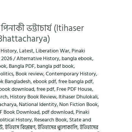
নাকী ভট্টাচার্য (Itihaser
 Bhattacharya)
,
History
,
Latest
,
Liberation War
,
Pinaki
, 2026
/
Alternative History
,
bangla ebook
,
ook
,
Bangla PDF
,
bangla pdf book
,
litics
,
Book review
,
Contemporary History
,
k Bangladesh
,
ebook pdf
,
free bangla pdf
,
ebook download
,
free pdf
,
Free PDF House
,
arch
,
History Book Review
,
Itihaser Dhulokali
,
tacharya
,
National Identity
,
Non Fiction Book
,
F Book Download
,
pdf download
,
Pinaki
olitical History
,
Research Book
,
State and
িউ
,
ইতিহাস বিশ্লেষণ
,
ইতিহাসের ধুলোকালি
,
ইতিহাসের