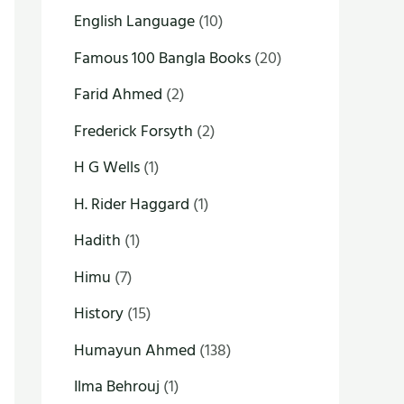
English Language
(10)
Famous 100 Bangla Books
(20)
Farid Ahmed
(2)
Frederick Forsyth
(2)
H G Wells
(1)
H. Rider Haggard
(1)
Hadith
(1)
Himu
(7)
History
(15)
Humayun Ahmed
(138)
Ilma Behrouj
(1)