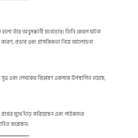
্তি হলো তাঁর অনুসন্ধানী মনোভাব। তিনি কেবল ঘটনা
 কারণ, প্রভাব এবং প্রাসঙ্গিকতা নিয়ে আলোচনা
ূত্র এবং লেখকের বিশ্লেষণ একসঙ্গে উপস্থাপিত হয়েছে,
প্রশ্নের মুখে দাঁড় করিয়েছেন এবং পাঠকদের
াহিত করেছেন।