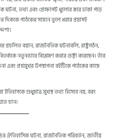
অনেক ঘটনা, তথ্য এবং প্রেক্ষাপট ধুলোর স্তরে ঢাকা পড়ে
্ন দিককে পাঠকের সামনে তুলে ধরার প্রয়াসই
দেশ্য।
াসের প্রচলিত বয়ান, রাজনৈতিক ঘটনাবলি, রাষ্ট্রগঠন,
িতর্ককে নতুনভাবে বিশ্লেষণ করার চেষ্টা করেছেন। তাঁর
োচনা এবং প্রশ্নমুখর উপস্থাপনা বইটিকে পাঠকের কাছে
তিহাসকে শুধুমাত্র মুখস্থ তথ্য হিসেবে নয়, বরং
েখতে চান।
িন্ন ঐতিহাসিক ঘটনা, রাজনৈতিক পরিবর্তন, জাতীয়