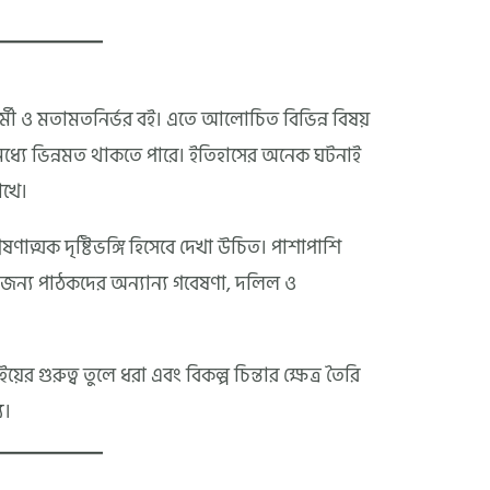
।
র্মী ও মতামতনির্ভর বই। এতে আলোচিত বিভিন্ন বিষয়
মধ্যে ভিন্নমত থাকতে পারে। ইতিহাসের অনেক ঘটনাই
াখে।
লেষণাত্মক দৃষ্টিভঙ্গি হিসেবে দেখা উচিত। পাশাপাশি
ভের জন্য পাঠকদের অন্যান্য গবেষণা, দলিল ও
য়ের গুরুত্ব তুলে ধরা এবং বিকল্প চিন্তার ক্ষেত্র তৈরি
য।