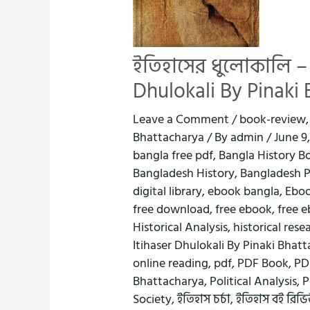
ইতিহাসের ধুলোকালি – পি
Dhulokali By Pinaki
Leave a Comment
/
book-review
Bhattacharya
/ By
admin
/
June 9
bangla free pdf
,
Bangla History B
Bangladesh History
,
Bangladesh Po
digital library
,
ebook bangla
,
Eboo
free download
,
free ebook
,
free 
Historical Analysis
,
historical rese
Itihaser Dhulokali By Pinaki Bhat
online reading
,
pdf
,
PDF Book
,
PD
Bhattacharya
,
Political Analysis
,
P
Society
,
ইতিহাস চর্চা
,
ইতিহাস বই রিভ