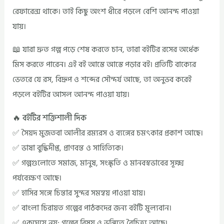
রেফারেন্স থাকে। তাই কিছু অংশ ধীরে পড়লে বেশি আনন্দ পাওয়া
যায়।
📖 যারা দ্রুত গল্প পড়ে শেষ করতে চান, তারা বইটির রসের অর্ধেক
মিস করতে পারেন। এই বই আস্তে আস্তে পড়ার বই। প্রতিটি বাক্যের
ভেতরে যে রস, বিদ্রূপ ও শব্দের সৌন্দর্য আছে, তা অনুভব করেই
পড়লে বইটির আসল আনন্দ পাওয়া যায়।
🔥 বইটির শক্তিশালী দিক
✅ সৈয়দ মুজতবা আলীর রম্যরস ও ব্যঙ্গের চমৎকার প্রকাশ আছে।
✅ ভাষা বুদ্ধিদীপ্ত, প্রাণবন্ত ও সাহিত্যিক।
✅ গল্পগুলোতে সমাজ, মানুষ, সংস্কৃতি ও মানবস্বভাবের সূক্ষ্ম
পর্যবেক্ষণ আছে।
✅ হাসির সঙ্গে চিন্তার সুন্দর সমন্বয় পাওয়া যায়।
✅ বাংলা চিরায়ত গল্পের পাঠকদের জন্য বইটি মূল্যবান।
✅ একঘেয়ে নয়; গল্পের বিষয় ও ভঙ্গিতে বৈচিত্র্য আছে।