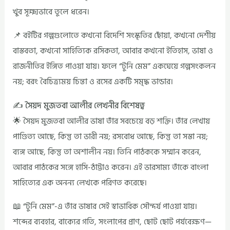
খুব সূক্ষ্মভাবে তুলে ধরেন।
📌 বইটির গল্পগুলোতে কখনো বিদেশি সংস্কৃতির ছোঁয়া, কখনো দেশীয়
বাস্তবতা, কখনো সাহিত্যিক রসিকতা, আবার কখনো ইতিহাস, ভাষা ও
রাজনীতির ইঙ্গিত পাওয়া যায়। ফলে “টুনি মেম” একঘেয়ে গল্পসংকলন
নয়; বরং বৈচিত্র্যময় চিন্তা ও রসের একটি সমৃদ্ধ ভান্ডার।
✍️ সৈয়দ মুজতবা আলীর লেখনীর বিশেষত্ব
🌟 সৈয়দ মুজতবা আলীর ভাষা তাঁর সবচেয়ে বড় শক্তি। তাঁর লেখায়
পাণ্ডিত্য আছে, কিন্তু তা ভারী নয়; রসবোধ আছে, কিন্তু তা সস্তা নয়;
ব্যঙ্গ আছে, কিন্তু তা অশালীন নয়। তিনি পাঠককে সম্মান করেন,
আবার পাঠকের সঙ্গে হাসি-ঠাট্টাও করেন। এই ভারসাম্য তাঁকে বাংলা
সাহিত্যের এক অনন্য লেখকে পরিণত করেছে।
📖 “টুনি মেম”-এ তাঁর ভাষার সেই স্বাভাবিক সৌন্দর্য পাওয়া যায়।
শব্দের ব্যবহার, বাক্যের গতি, সংলাপের প্রাণ, ছোট ছোট পর্যবেক্ষণ—