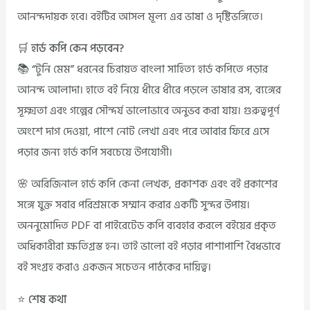
আনন্দদায়ক হবে। বইটির আসল মূল্য এর ভাষা ও দৃষ্টিভঙ্গিতে।
🛒 হার্ড কপি কেন পড়বেন?
📚 “টুনি মেম” ধরনের চিরায়ত বাংলা সাহিত্য হার্ড কপিতে পড়ার
আনন্দ আলাদা। হাতে বই নিয়ে ধীরে ধীরে পড়লে ভাষার রস, ব্যঙ্গের
সূক্ষ্মতা এবং গল্পের সৌন্দর্য ভালোভাবে অনুভব করা যায়। গুরুত্বপূর্ণ
অংশে দাগ দেওয়া, পাশে নোট লেখা এবং পরে আবার ফিরে এসে
পড়ার জন্য হার্ড কপি সবচেয়ে উপযোগী।
🌸 অরিজিনাল হার্ড কপি কেনা লেখক, প্রকাশক এবং বই প্রকাশের
সঙ্গে যুক্ত সবার পরিশ্রমকে সম্মান করার একটি সুন্দর উপায়।
অননুমোদিত PDF বা পাইরেটেড কপি ব্যবহার করলে বইয়ের প্রকৃত
অধিকারীরা ক্ষতিগ্রস্ত হন। তাই ভালো বই পড়ার পাশাপাশি বৈধভাবে
বই সংগ্রহ করাও একজন সচেতন পাঠকের দায়িত্ব।
⭐ শেষ কথা