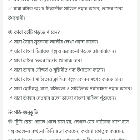
✅ যারা রসিক অথচ চিন্তাশীল সাহিত্য পছন্দ করেন, তাদের জন্য
উপযোগী।
🎯 কারা বইটি পড়তে পারেন?
📌 যারা সৈয়দ মুজতবা আলীর লেখা পছন্দ করেন।
📌 যারা বাংলা চিরায়ত গল্প ও রম্যরচনা পড়তে ভালোবাসেন।
📌 যারা হাসির ভেতর চিন্তার খোরাক চান।
📌 যারা ভাষার সৌন্দর্য ও বুদ্ধিদীপ্ত গদ্য উপভোগ করেন।
📌 যারা বাংলা সাহিত্যের ক্লাসিক গল্পসংকলন সংগ্রহ করতে চান।
📌 যারা ছোটগল্প, ব্যঙ্গ, রসিকতা ও সাহিত্যিক পর্যবেক্ষণ পছন্দ করেন।
📌 যারা উপহার দেওয়ার মতো ভালো বাংলা সাহিত্য খুঁজছেন।
🌺 পাঠ-অনুভূতি
💬 “টুনি মেম” পড়তে গেলে মনে হয়, লেখক যেন পাঠকের পাশে বসে
গল্প করছেন। কখনো তিনি মজা করছেন, কখনো কৌতুক করছেন,