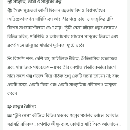
🌍 সংস্কৃতি, ভাষা ও মানুষের গল্প
📚 সৈয়দ মুজতবা আলী ছিলেন বহুভাষাবিদ ও বিশ্বপর্যায়ের
অভিজ্ঞতাসম্পন্ন সাহিত্যিক। তাই তাঁর গল্পে ভাষা ও সংস্কৃতির প্রতি
বিশেষ সংবেদনশীলতা দেখা যায়। “টুনি মেম” বইয়ের গল্পগুলোতেও
বিভিন্ন চরিত্র, পরিস্থিতি ও আলোচনার মাধ্যমে মানুষের ভিন্নতা এবং
একই সঙ্গে মানুষের সাধারণ দুর্বলতা ফুটে ওঠে।
🌺 বিদেশি শব্দ, দেশি রস, সাহিত্যিক ইঙ্গিত, ঐতিহাসিক রেফারেন্স
এবং সামাজিক পর্যবেক্ষণ—এসব তাঁর লেখায় স্বাভাবিকভাবে মিশে
যায়। ফলে গল্প পড়তে গিয়ে পাঠক শুধু একটি ঘটনা জানেন না; বরং
একটি সময়, একটি চিন্তা এবং একটি সাংস্কৃতিক পরিবেশও অনুভব
করেন।
🧩 গল্পের বৈচিত্র্য
📖 “টুনি মেম” বইটিতে বিভিন্ন ধরনের গল্পের সমাহার আছে। কোথাও
সরাসরি রসিকতা, কোথাও তীক্ষ্ণ ব্যঙ্গ, কোথাও সাহিত্যিক আলোচনা,