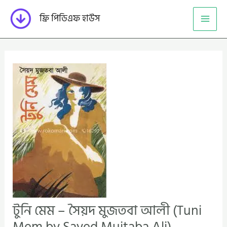
Skip
ফ্রি পিডিএফ হাউস
to
content
টুনি মেম – সৈয়দ মুজতবা আলী (Tuni
Mem by Sayed Mujtaba Ali)