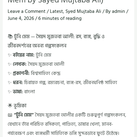
Leave a Comment
/
Latest
,
Syed Mujtaba Ali
/ By
admin
/
June 4, 2026
/
6 minutes of reading
📚 টুনি মেম — সৈয়দ মুজতবা আলী: রস, ব্যঙ্গ, বুদ্ধি ও
জীবনদর্শনের অনন্য গল্পসংকলন
✨
বইয়ের নাম:
টুনি মেম
✨
লেখক:
সৈয়দ মুজতবা আলী
✨
প্রকাশনী:
বিশ্বসাহিত্য কেন্দ্র
✨
ধরন:
চিরায়ত গল্প, রম্যরচনা, ব্যঙ্গ-রস, জীবনঘনিষ্ঠ সাহিত্য
✨
ভাষা:
বাংলা
🌟 ভূমিকা
📖
“টুনি মেম”
সৈয়দ মুজতবা আলীর একটি গুরুত্বপূর্ণ গল্পসংকলন,
যেখানে তাঁর পরিচিত রসিকতা, পাণ্ডিত্য, ভাষার খেলা, মানব-
পর্যবেক্ষণ এবং ব্যঙ্গধর্মী সাহিত্যিক ভঙ্গি সুন্দরভাবে ফুটে উঠেছে।