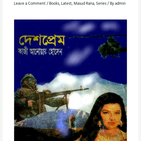
Leave a Comment
/
Books
,
Latest
,
Masud Rana
,
Series
/ By
admin