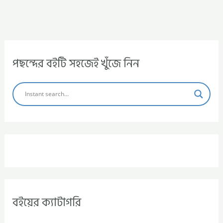
পছন্দের বইটি সহজেই খুঁজে নিন
বইয়ের ক্যাটাগরি