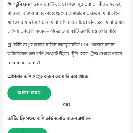
🌟
“টুনি মেম”
এমন একটি বই, যা সৈয়দ মুজতবা আলীর রসিকতা,
পাণ্ডিত্য, ব্যঙ্গ ও মানব-পর্যবেক্ষণের অসাধারণ উদাহরণ। যারা বাংলা
সাহিত্যের স্বাদ নিতে চান, যারা হাসির সঙ্গে চিন্তা চান, এবং যারা ভাষার
সৌন্দর্য উপভোগ করেন—তাদের জন্য বইটি একটি চমৎকার পাঠ।
📘 বইটি সংগ্রহ করতে চাইলে অননুমোদিত PDF খোঁজার বদলে
অরিজিনাল হার্ড কপি নেওয়াই উত্তম। “টুনি মেম” খুঁজে দেখতে পারেন
rokomari.com
-এ।
আপনার কপি সংগ্রহ করুন রকমারি.কম থেকে–
অর্ডার করুন
এবং
বইটির ফ্রি সফট কপি ডাউনলোড করুন এখানে-