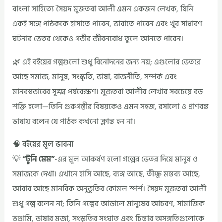
বাংলা সাহিত্যে সৈয়দ মুজতবা আলী এমন একজন লেখক, যিনি
একই সঙ্গে পাঠককে হাসাতে পারেন, ভাবাতে পারেন এবং খুব সাধারণ
ঘটনার ভেতর থেকেও গভীর জীবনবোধ তুলে আনতে পারেন।
🌿 এই বইয়ের গল্পগুলো শুধু বিনোদনের জন্য নয়; এগুলোর ভেতরে
আছে সমাজ, মানুষ, সংস্কৃতি, ভাষা, রাজনীতি, সম্পর্ক এবং
মানবস্বভাবের সূক্ষ্ম পর্যবেক্ষণ। মুজতবা আলীর লেখার সবচেয়ে বড়
শক্তি হলো—তিনি গুরুগম্ভীর বিষয়কেও এমন সহজ, রসালো ও প্রাণবন্ত
ভাষায় বলেন যে পাঠক কখনো ক্লান্ত হন না।
🧠 বইয়ের মূল ভাবনা
💡
“টুনি মেম”
-এর মূল আকর্ষণ হলো গল্পের ভেতর দিয়ে মানুষ ও
সমাজকে দেখা। এখানে হাসি আছে, ব্যঙ্গ আছে, তীক্ষ্ণ মন্তব্য আছে,
আবার আছে মানবিক অনুভূতির কোমল স্পর্শ। সৈয়দ মুজতবা আলী
শুধু গল্প বলেন না; তিনি গল্পের আড়ালে মানুষের আচরণ, সামাজিক
ভণ্ডামি, ভাষার মজা, সংস্কৃতির সংঘাত এবং চিন্তার অসঙ্গতিগুলোকে