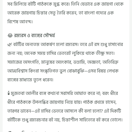
সব মিলিয়ে বইটি পাঠককে মুগ্ধ করে। তিনি যেভাবে এক জায়গা থেকে
আরেক জায়গায় চিন্তার সেতু তৈরি করেন, তা বাংলা গদ্যের এক
বিশেষ আনন্দ।
😂 রম্যরস ও ব্যঙ্গের সৌন্দর্য
🌿 বইটির অন্যতম আকর্ষণ হলো রম্যরস। তবে এই রস শুধু হাসানোর
জন্য নয়; অনেক সময় হাসির ভেতরেই লুকিয়ে থাকে তীক্ষ্ণ সত্য।
সমাজের অসংগতি, মানুষের অহংকার, ভণ্ডামি, অজ্ঞতা, অতিরিক্ত
আত্মবিশ্বাস কিংবা সংস্কৃতিগত ভুল বোঝাবুঝি—এসব বিষয় লেখক
ব্যঙ্গের মাধ্যমে তুলে ধরেন।
🕯️ মুজতবা আলীর ব্যঙ্গ কখনো সরাসরি আঘাত করে না; বরং ধীরে
ধীরে পাঠককে উপলব্ধির জায়গায় নিয়ে যায়। পাঠক প্রথমে হাসেন,
তারপর ভাবেন—এই হাসির ভেতরে আসলে কী বলা হলো? এই দিকটি
বইটিকে শুধু রম্যরচনার বই নয়, চিন্তাশীল সাহিত্যের বই করে তোলে।