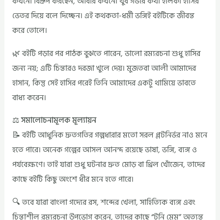
কখনো বিদ্রূপ করছেন, আবার কখনো খুব গভীর কথা হালকা হাসির
ভেতর দিয়ে বলে দিচ্ছেন। এই কথকতা-ধর্মী ভঙ্গিই বইটিকে জীবন্ত
করে তোলে।
🌿 বইটি পড়ার পর পাঠক বুঝতে পারেন, ভালো রম্যরচনা শুধু হাসির
জন্য নয়; এটি চিন্তারও দরজা খুলে দেয়। মুজতবা আলী আমাদের
হাসান, কিন্তু সেই হাসির পরেই তিনি আমাদের একটু থামিয়ে ভাবতে
বাধ্য করেন।
⚖️ সমালোচনামূলক মূল্যায়ন
📝 বইটি আধুনিক দ্রুতগতির গল্পধারার মতো সরল প্লটনির্ভর নাও মনে
হতে পারে। অনেক গল্পের আসল আনন্দ রয়েছে ভাষা, ভঙ্গি, ব্যঙ্গ ও
পর্যবেক্ষণে। তাই যারা শুধু ঘটনার দ্রুত মোড় বা থ্রিল খোঁজেন, তাদের
কাছে বইটি কিছু অংশে ধীর মনে হতে পারে।
🔍 তবে যারা বাংলা গদ্যের রস, শব্দের খেলা, সাহিত্যিক ব্যঙ্গ এবং
চিন্তাশীল রম্যরচনা উপভোগ করেন, তাদের কাছে “টুনি মেম” অত্যন্ত