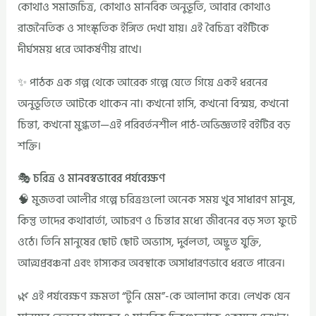
কোথাও সমাজচিত্র, কোথাও মানবিক অনুভূতি, আবার কোথাও
রাজনৈতিক ও সাংস্কৃতিক ইঙ্গিত দেখা যায়। এই বৈচিত্র্য বইটিকে
দীর্ঘসময় ধরে আকর্ষণীয় রাখে।
✨ পাঠক এক গল্প থেকে আরেক গল্পে যেতে গিয়ে একই ধরনের
অনুভূতিতে আটকে থাকেন না। কখনো হাসি, কখনো বিস্ময়, কখনো
চিন্তা, কখনো মুগ্ধতা—এই পরিবর্তনশীল পাঠ-অভিজ্ঞতাই বইটির বড়
শক্তি।
🎭 চরিত্র ও মানবস্বভাবের পর্যবেক্ষণ
🧠 মুজতবা আলীর গল্পে চরিত্রগুলো অনেক সময় খুব সাধারণ মানুষ,
কিন্তু তাদের কথাবার্তা, আচরণ ও চিন্তার মধ্যে জীবনের বড় সত্য ফুটে
ওঠে। তিনি মানুষের ছোট ছোট অভ্যাস, দুর্বলতা, অদ্ভুত যুক্তি,
আত্মপ্রবঞ্চনা এবং হাস্যকর অবস্থাকে অসাধারণভাবে ধরতে পারেন।
🌿 এই পর্যবেক্ষণ ক্ষমতা “টুনি মেম”-কে আলাদা করে। লেখক যেন