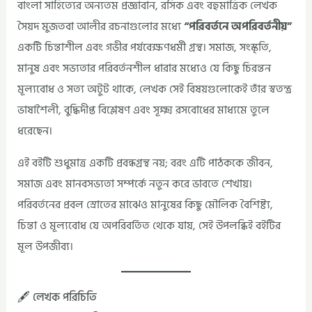
বাংলা সাহিত্যের অন্যতম প্রজ্ঞাবান, রসিক এবং বহুমাত্রিক লেখক
সৈয়দ মুজতবা আলীর রচনাগুলোর মধ্যে
“পরিবর্তনে অপরিবর্তনীয়”
একটি চিন্তাশীল এবং গভীর পর্যবেক্ষণধর্মী গ্রন্থ। সমাজ, সংস্কৃতি,
মানুষ এবং সভ্যতার পরিবর্তনশীল ধারার মধ্যেও যে কিছু চিরন্তন
মূল্যবোধ ও সত্য অটুট থাকে, লেখক সেই বিষয়গুলোকেই তাঁর স্বতন্ত্র
ভাষাশৈলী, বুদ্ধিদীপ্ত বিশ্লেষণ এবং সূক্ষ্ম রসবোধের মাধ্যমে তুলে
ধরেছেন।
এই বইটি শুধুমাত্র একটি প্রবন্ধগ্রন্থ নয়; বরং এটি পাঠককে জীবন,
সমাজ এবং মানবসভ্যতা সম্পর্কে নতুন করে ভাবতে শেখায়।
পরিবর্তনের প্রবল স্রোতের মাঝেও মানুষের কিছু মৌলিক বৈশিষ্ট্য,
চিন্তা ও মূল্যবোধ যে অপরিবর্তিত থেকে যায়, সেই উপলব্ধিই বইটির
মূল উপজীব্য।
🖋️ লেখক পরিচিতি