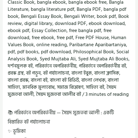
Classic Book
,
bangla ebook
,
bangla ebook free
,
Bangla
Literature
,
bangla literature pdf
,
Bangla PDF
,
bangla pdf
book
,
Bengali Essay Book
,
Bengali Writer
,
book pdf
,
Book
review
,
digital library
,
download PDF
,
ebook download
,
ebook pdf
,
Essay Collection
,
free bangla pdf
,
free
download
,
free ebook
,
free pdf
,
Free PDF House
,
Human
Values Book
,
online reading
,
Paribartane Aparibartaniya
,
pdf
,
pdf books
,
pdf download
,
Philosophical Book
,
Social
Analysis Book
,
Syed Mujtaba Ali
,
Syed Mujtaba Ali Books
,
দর্শনমূলক বই
,
পরিবর্তনে অপরিবর্তনীয়
,
পরিবর্তনে অপরিবর্তনীয় বই
,
প্রবন্ধ গ্রন্থ
,
বই পড়ুন
,
বই পর্যালোচনা
,
বাংলা ইবুক
,
বাংলা ক্লাসিক
,
বাংলা প্রবন্ধ
,
বাংলা বই
,
বাংলা বই রিভিউ
,
বাংলা লেখক
,
বাংলা
সাহিত্য
,
মানবিক মূল্যবোধ
,
সমাজ বিশ্লেষণ
,
সাহিত্য বই
,
সৈয়দ
মুজতবা আলী
,
সৈয়দ মুজতবা আলীর বই
/
3 minutes of reading
📚 পরিবর্তনে অপরিবর্তনীয় — সৈয়দ মুজতবা আলী : একটি
বিস্তারিত বই পর্যালোচনা
✨ ভূমিকা