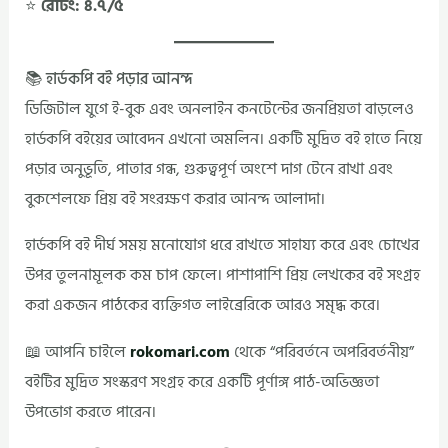
⭐
রেটিং: ৪.৭/৫
📚 হার্ডকপি বই পড়ার আনন্দ
ডিজিটাল যুগে ই-বুক এবং অনলাইন কনটেন্টের জনপ্রিয়তা বাড়লেও
হার্ডকপি বইয়ের আবেদন এখনো অমলিন। একটি মুদ্রিত বই হাতে নিয়ে
পড়ার অনুভূতি, পাতার গন্ধ, গুরুত্বপূর্ণ অংশে দাগ টেনে রাখা এবং
বুকশেলফে প্রিয় বই সংরক্ষণ করার আনন্দ আলাদা।
হার্ডকপি বই দীর্ঘ সময় মনোযোগ ধরে রাখতে সাহায্য করে এবং চোখের
উপর তুলনামূলক কম চাপ ফেলে। পাশাপাশি প্রিয় লেখকের বই সংগ্রহ
করা একজন পাঠকের ব্যক্তিগত লাইব্রেরিকে আরও সমৃদ্ধ করে।
📖 আপনি চাইলে
rokomari.com
থেকে “পরিবর্তনে অপরিবর্তনীয়”
বইটির মুদ্রিত সংস্করণ সংগ্রহ করে একটি পূর্ণাঙ্গ পাঠ-অভিজ্ঞতা
উপভোগ করতে পারেন।