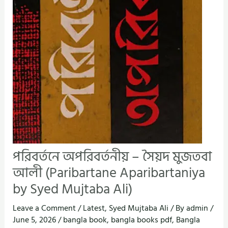
পরিবর্তনে অপরিবর্তনীয় – সৈয়দ মুজতবা
আলী (Paribartane Aparibartaniya
by Syed Mujtaba Ali)
Leave a Comment
/
Latest
,
Syed Mujtaba Ali
/ By
admin
/
June 5, 2026
/
bangla book
,
bangla books pdf
,
Bangla