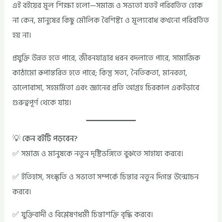
এই বইয়ের মূল শিক্ষা হলো—সমাজ ও সভ্যতা যতই পরিবর্তিত হোক
না কেন, মানুষের কিছু মৌলিক বৈশিষ্ট্য ও মূল্যবোধ কখনো পরিবর্তিত
হয় না।
প্রযুক্তি উন্নত হতে পারে, জীবনযাত্রার ধরন বদলাতে পারে, সামাজিক
কাঠামো রূপান্তরিত হতে পারে; কিন্তু সত্য, নৈতিকতা, মানবতা,
ভালোবাসা, সহমর্মিতা এবং জ্ঞানের প্রতি আগ্রহ চিরকাল একইভাবে
গুরুত্বপূর্ণ থেকে যায়।
💡 কেন বইটি পড়বেন?
✅ সমাজ ও মানুষকে নতুন দৃষ্টিভঙ্গিতে বুঝতে সাহায্য করবে।
✅ ইতিহাস, সংস্কৃতি ও সভ্যতা সম্পর্কে চিন্তার নতুন দিগন্ত উন্মোচন
করবে।
✅ যুক্তিবাদী ও বিশ্লেষণধর্মী চিন্তাশক্তি বৃদ্ধি করবে।