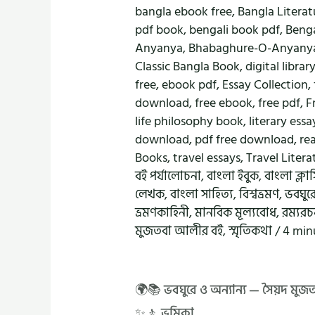
bangla ebook free
,
Bangla Literat
pdf book
,
bengali book pdf
,
Benga
Anyanya
,
Bhabaghure-O-Anyany
Classic Bangla Book
,
digital librar
free
,
ebook pdf
,
Essay Collection
,
download
,
free ebook
,
free pdf
,
F
life philosophy book
,
literary essa
download
,
pdf free download
,
re
Books
,
travel essays
,
Travel Litera
বই পর্যালোচনা
,
বাংলা ইবুক
,
বাংলা ক্লা
লেখক
,
বাংলা সাহিত্য
,
বিশ্বভ্রমণ
,
ভবঘুরে
ভ্রমণকাহিনী
,
মানবিক মূল্যবোধ
,
রম্যরচ
মুজতবা আলীর বই
,
স্মৃতিকথা
/
4 min
🌍📚 ভবঘুরে ও অন্যান্য — সৈয়দ মুজ
✨🚶 ভূমিকা