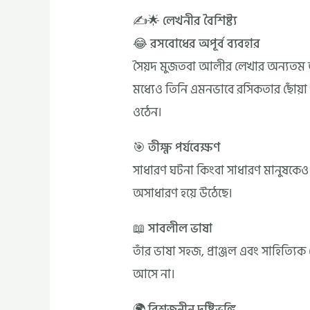
✍️🌟 লেখনীর বৈশিষ্ট্য
😂 রসবোধের অপূর্ব ব্যবহার
সৈয়দ মুজতবা আলীর লেখার অন্যতম আকর্
মধ্যেও তিনি এমনভাবে রসিকতার ছোঁয়া 
ওঠেন।
🎯 তীক্ষ্ণ পর্যবেক্ষণ
সাধারণ ঘটনা কিংবা সাধারণ মানুষকেও 
অসাধারণ হয়ে উঠেছে।
📖 সাবলীল ভাষা
তাঁর ভাষা সহজ, প্রাঞ্জল এবং সাহিত্যিক 
আসে না।
🌍 বিশ্বজনীন দৃষ্টিভঙ্গি