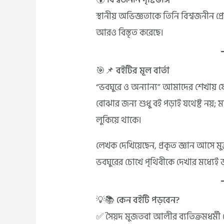
স্থানীয় অভিজ্ঞতাকে তিনি বিশ্বজনীন প্
আরও বিস্তৃত করেছে।
🎯📌 বইটির মূল বার্তা
“ভবঘুরে ও অন্যান্য” আমাদের শেখায় 
বোঝার জন্য শুধু বই পড়াই যথেষ্ট নয়; 
লুকিয়ে থাকে।
লেখক দেখিয়েছেন, প্রকৃত জ্ঞান আসে মু
ভবঘুরের চোখে পৃথিবীকে দেখার মধ্যেই 
💡📚 কেন বইটি পড়বেন?
✅ সৈয়দ মুজতবা আলীর ব্যতিক্রমধর্