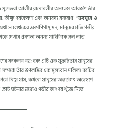
 সৈয়দ মুজতবা আলীর রচনাবলীর অন্যতম আকর্ষণ তাঁর
না, তীক্ষ্ণ পর্যবেক্ষণ এবং অনবদ্য রসবোধ।
“ভবঘুরে ও
েখানে লেখকের ভ্রমণপিপাসু মন, মানুষের প্রতি গভীর
েকে দেখার প্রবণতা অনন্য সাহিত্যিক রূপ লাভ
িচারণের সংকলন নয়; বরং এটি এক মুক্তচিন্তার মানুষের
ম্পর্কে তাঁর উপলব্ধির এক মূল্যবান দলিল। বইটির
থে নিয়ে যায়, কখনো মানুষের অন্তর্জগৎ অন্বেষণে
ছোট ঘটনার মধ্যেও গভীর তাৎপর্য খুঁজে নিতে