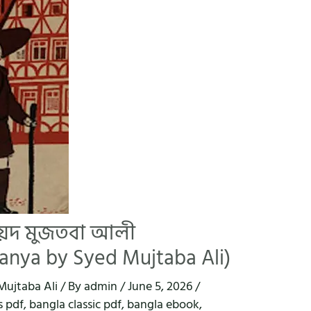
সৈয়দ মুজতবা আলী
nya by Syed Mujtaba Ali)
Mujtaba Ali
/ By
admin
/
June 5, 2026
/
s pdf
,
bangla classic pdf
,
bangla ebook
,