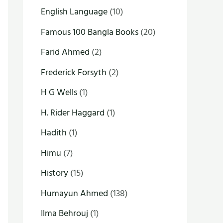
English Language
(10)
Famous 100 Bangla Books
(20)
Farid Ahmed
(2)
Frederick Forsyth
(2)
H G Wells
(1)
H. Rider Haggard
(1)
Hadith
(1)
Himu
(7)
History
(15)
Humayun Ahmed
(138)
Ilma Behrouj
(1)