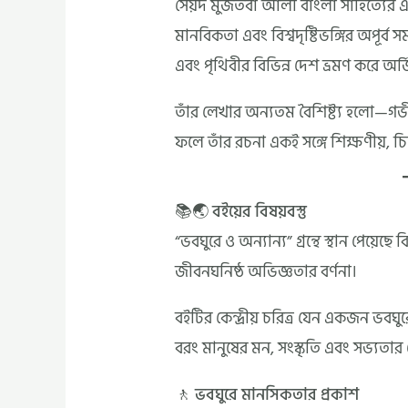
সৈয়দ মুজতবা আলী বাংলা সাহিত্যের এ
মানবিকতা এবং বিশ্বদৃষ্টিভঙ্গির অপূর্ব 
এবং পৃথিবীর বিভিন্ন দেশ ভ্রমণ করে অর
তাঁর লেখার অন্যতম বৈশিষ্ট্য হলো—গভ
ফলে তাঁর রচনা একই সঙ্গে শিক্ষণীয়, চ
📚🌏 বইয়ের বিষয়বস্তু
“ভবঘুরে ও অন্যান্য” গ্রন্থে স্থান পেয়েছে ব
জীবনঘনিষ্ঠ অভিজ্ঞতার বর্ণনা।
বইটির কেন্দ্রীয় চরিত্র যেন একজন ভবঘুরে
বরং মানুষের মন, সংস্কৃতি এবং সভ্যতার
🚶 ভবঘুরে মানসিকতার প্রকাশ