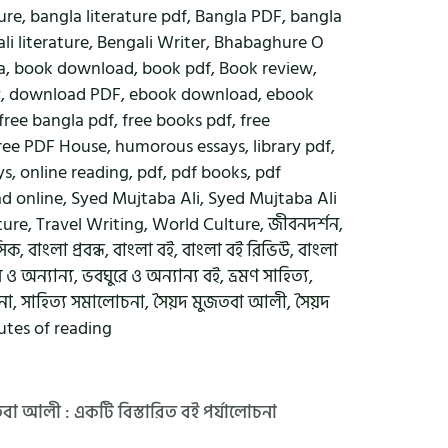
ure
,
bangla literature pdf
,
Bangla PDF
,
bangla
li literature
,
Bengali Writer
,
Bhabaghure O
a
,
book download
,
book pdf
,
Book review
,
y
,
download PDF
,
ebook download
,
ebook
free bangla pdf
,
free books pdf
,
free
ree PDF House
,
humorous essays
,
library pdf
,
ys
,
online reading
,
pdf
,
pdf books
,
pdf
ad online
,
Syed Mujtaba Ali
,
Syed Mujtaba Ali
ture
,
Travel Writing
,
World Culture
,
জীবনদর্শন
,
সিক
,
বাংলা প্রবন্ধ
,
বাংলা বই
,
বাংলা বই রিভিউ
,
বাংলা
 ও অন্যান্য
,
ভবঘুরে ও অন্যান্য বই
,
ভ্রমণ সাহিত্য
,
না
,
সাহিত্য সমালোচনা
,
সৈয়দ মুজতবা আলী
,
সৈয়দ
utes of reading
তবা আলী : একটি বিস্তারিত বই পর্যালোচনা