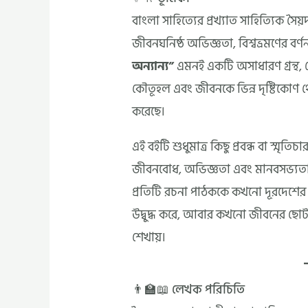
বাংলা সাহিত্যের প্রখ্যাত সাহিত্যিক
জীবনঘনিষ্ঠ অভিজ্ঞতা, বিশ্বভ্রমণের বর্ণ
অন্যান্য”
এমনই একটি অসাধারণ গ্রন্থ, য
কৌতূহল এবং জীবনকে ভিন্ন দৃষ্টিকোণ থ
করেছে।
এই বইটি শুধুমাত্র কিছু প্রবন্ধ বা স্মৃত
জীবনবোধ, অভিজ্ঞতা এবং মানবসভ্যতা স
প্রতিটি রচনা পাঠককে কখনো দূরদেশের প
উদ্বুদ্ধ করে, আবার কখনো জীবনের ছোট 
শেখায়।
👨‍🏫📖 লেখক পরিচিতি