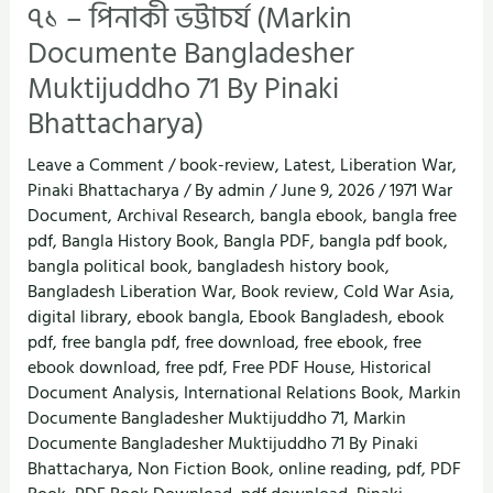
৭১ – পিনাকী ভট্টাচর্য (Markin
Documente Bangladesher
Muktijuddho 71 By Pinaki
Bhattacharya)
Leave a Comment
/
book-review
,
Latest
,
Liberation War
,
Pinaki Bhattacharya
/ By
admin
/
June 9, 2026
/
1971 War
Document
,
Archival Research
,
bangla ebook
,
bangla free
pdf
,
Bangla History Book
,
Bangla PDF
,
bangla pdf book
,
bangla political book
,
bangladesh history book
,
Bangladesh Liberation War
,
Book review
,
Cold War Asia
,
digital library
,
ebook bangla
,
Ebook Bangladesh
,
ebook
pdf
,
free bangla pdf
,
free download
,
free ebook
,
free
ebook download
,
free pdf
,
Free PDF House
,
Historical
Document Analysis
,
International Relations Book
,
Markin
Documente Bangladesher Muktijuddho 71
,
Markin
Documente Bangladesher Muktijuddho 71 By Pinaki
Bhattacharya
,
Non Fiction Book
,
online reading
,
pdf
,
PDF