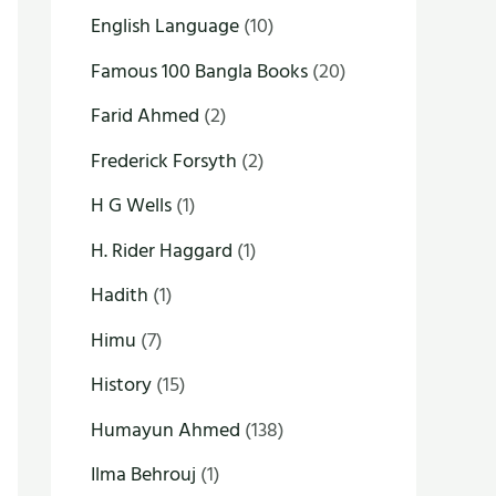
English Language
(10)
Famous 100 Bangla Books
(20)
Farid Ahmed
(2)
Frederick Forsyth
(2)
H G Wells
(1)
H. Rider Haggard
(1)
Hadith
(1)
Himu
(7)
History
(15)
Humayun Ahmed
(138)
Ilma Behrouj
(1)