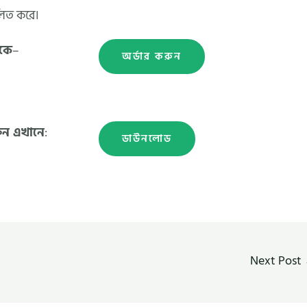
লিত করে।
কে
–
অর্ডার করুন
ুন এখানে
:
ডাউনলোড
Next Post