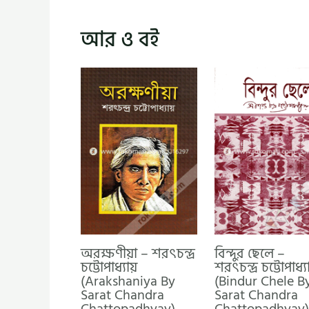
আর ও বই
অরক্ষণীয়া – শরৎচন্দ্র
বিন্দুর ছেলে –
চট্টোপাধ্যায়
শরৎচন্দ্র চট্টোপাধ্যা
(Arakshaniya By
(Bindur Chele B
Sarat Chandra
Sarat Chandra
Chattopadhyay)
Chattopadhyay)