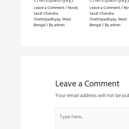
Leave a Comment
/
Novel
,
Leave a Comment
/
No
Sarat Chandra
Sarat Chandra
Chattopadhyay
,
West
Chattopadhyay
,
West
Bengal
/ By
admin
Bengal
/ By
admin
Leave a Comment
Your email address will not be pu
Type
here..