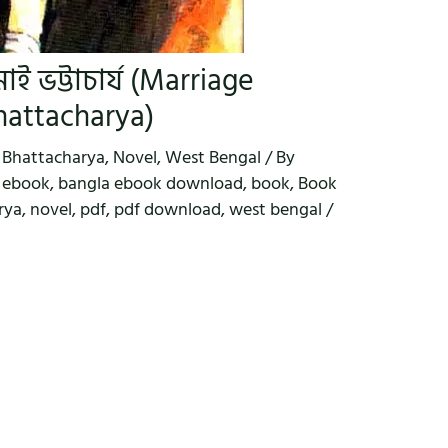
মাই ভট্টাচার্য (Marriage
hattacharya)
 Bhattacharya
,
Novel
,
West Bengal
/ By
 ebook
,
bangla ebook download
,
book
,
Book
rya
,
novel
,
pdf
,
pdf download
,
west bengal
/