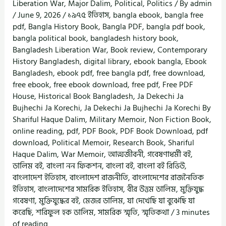
Liberation War
,
Major Dalim
,
Political
,
Politics
/ By
admin
/
June 9, 2026
/
১৯৭৫ ইতিহাস
,
bangla ebook
,
bangla free
pdf
,
Bangla History Book
,
Bangla PDF
,
bangla pdf book
,
bangla political book
,
bangladesh history book
,
Bangladesh Liberation War
,
Book review
,
Contemporary
History Bangladesh
,
digital library
,
ebook bangla
,
Ebook
Bangladesh
,
ebook pdf
,
free bangla pdf
,
free download
,
free ebook
,
free ebook download
,
free pdf
,
Free PDF
House
,
Historical Book Bangladesh
,
Ja Dekechi Ja
Bujhechi Ja Korechi
,
Ja Dekechi Ja Bujhechi Ja Korechi By
Shariful Haque Dalim
,
Military Memoir
,
Non Fiction Book
,
online reading
,
pdf
,
PDF Book
,
PDF Book Download
,
pdf
download
,
Political Memoir
,
Research Book
,
Shariful
Haque Dalim
,
War Memoir
,
আত্মজীবনী
,
গবেষণাধর্মী বই
,
ডালিম বই
,
বাংলা নন ফিকশন
,
বাংলা বই
,
বাংলা বই রিভিউ
,
বাংলাদেশ ইতিহাস
,
বাংলাদেশ রাজনীতি
,
বাংলাদেশের রাজনৈতিক
ইতিহাস
,
বাংলাদেশের সামরিক ইতিহাস
,
বীর উত্তম ডালিম
,
মুক্তিযুদ্ধ
গবেষণা
,
মুক্তিযুদ্ধের বই
,
মেজর ডালিম
,
যা দেখেছি যা বুঝেছি যা
করেছি
,
শরিফুল হক ডালিম
,
সামরিক স্মৃতি
,
স্মৃতিকথা
/
3 minutes
of reading