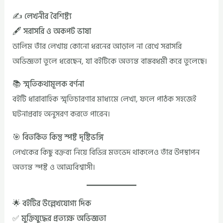
✍️ লেখনীর বৈশিষ্ট্য
🖋️ সরাসরি ও অকপট ভাষা
ডালিম তাঁর লেখায় কোনো ধরনের আড়াল না রেখে সরাসরি
অভিজ্ঞতা তুলে ধরেছেন, যা বইটিকে অত্যন্ত বাস্তবধর্মী করে তুলেছে।
📚 স্মৃতিকথামূলক বর্ণনা
বইটি ধারাবাহিক স্মৃতিচারণার মাধ্যমে লেখা, ফলে পাঠক সহজেই
ঘটনাপ্রবাহ অনুসরণ করতে পারেন।
🎯 বিতর্কিত কিন্তু স্পষ্ট দৃষ্টিভঙ্গি
লেখকের কিছু বক্তব্য নিয়ে বিভিন্ন মতভেদ থাকলেও তাঁর উপস্থাপন
অত্যন্ত স্পষ্ট ও আত্মবিশ্বাসী।
🌟 বইটির উল্লেখযোগ্য দিক
✅ মুক্তিযুদ্ধের প্রত্যক্ষ অভিজ্ঞতা