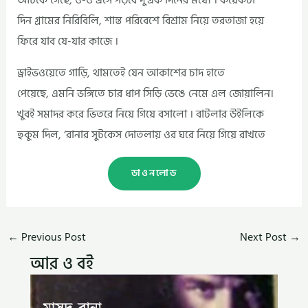
আটকে গেছে, ও-ও এসে পড়বে দু’এক দিনের মধ্যে । কয়েকটা
দিন গ্রামের নিরিবিলি, শান্ত পরিবেশে বিশ্রাম নিয়ে তরতাজা হয়ে
ফিরে যাব যে-যার কাজে ।
ড্রাইভওয়েতে গাড়ি, থামতেই যেন আকাশের চাদ হাতে
পেয়েছে, এমনি ভঙ্গিতে চার ধাপ সিড়ি ভেঙে নেমে এল জোয়ালিন।
খুবই সমাদর করে ভিতরে নিয়ে গিয়ে বসালো । বাটলার উইলিকে
হুকুম দিল, ‘রানার সুটকেস দোতলায় ওর ঘরে নিয়ে গিয়ে রাখতে
ডাওনলোড
←
Previous Post
Next Post
→
আর ও বই