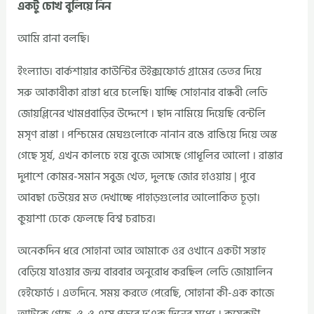
একটু চোখ বুলিয়ে নিন
আমি রানা বলছি।
ইংল্যাড। বার্কশায়ার কাউন্টির উইক্সফোর্ড গ্রামের ভেতর দিয়ে
সরু আকাবীকা রান্তা ধরে চলেছি। যাচ্ছি সোহানার বান্ধবী লেডি
জোয়প্লিনের খামপ্রবাড়ির উদ্দেশে । ছাদ নামিয়ে দিয়েছি বেন্টলি
মসৃণ রাস্তা । পশ্চিমের মেঘগুলোকে নানান রঙে রাঙিয়ে দিয়ে অস্ত
গেছে সূর্য, এখন কালচে হয়ে বুজে আসছে গোধূলির আলো । রাস্তার
দুপাশে কোমর-সমান সবুজ খেত, দুলছে জোর হাওয়ায় | পুবে
আবছা ঢেউয়ের মত দেখাচ্ছে পাহাড়গুলোর আলোকিত চূড়া।
কুয়াশা ঢেকে ফেলছে বিশ্ব চরাচর।
অনেকদিন ধরে সোহানা আর আমাকে ওর ওখানে একটা সন্তাহ
বেড়িয়ে যাওয়ার জন্ম বারবার অনুরোধ করছিল লেডি জোয়ালিন
হেইফোর্ড । এতদিনে. সময় করতে পেরেছি, সোহানা কী-এক কাজে