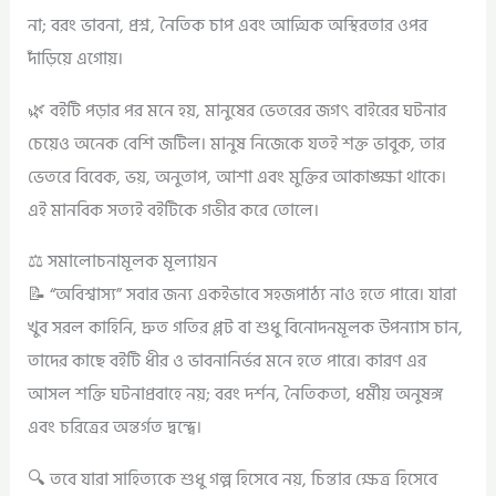
না; বরং ভাবনা, প্রশ্ন, নৈতিক চাপ এবং আত্মিক অস্থিরতার ওপর
দাঁড়িয়ে এগোয়।
🌿 বইটি পড়ার পর মনে হয়, মানুষের ভেতরের জগৎ বাইরের ঘটনার
চেয়েও অনেক বেশি জটিল। মানুষ নিজেকে যতই শক্ত ভাবুক, তার
ভেতরে বিবেক, ভয়, অনুতাপ, আশা এবং মুক্তির আকাঙ্ক্ষা থাকে।
এই মানবিক সত্যই বইটিকে গভীর করে তোলে।
⚖️ সমালোচনামূলক মূল্যায়ন
📝 “অবিশ্বাস্য” সবার জন্য একইভাবে সহজপাঠ্য নাও হতে পারে। যারা
খুব সরল কাহিনি, দ্রুত গতির প্লট বা শুধু বিনোদনমূলক উপন্যাস চান,
তাদের কাছে বইটি ধীর ও ভাবনানির্ভর মনে হতে পারে। কারণ এর
আসল শক্তি ঘটনাপ্রবাহে নয়; বরং দর্শন, নৈতিকতা, ধর্মীয় অনুষঙ্গ
এবং চরিত্রের অন্তর্গত দ্বন্দ্বে।
🔍 তবে যারা সাহিত্যকে শুধু গল্প হিসেবে নয়, চিন্তার ক্ষেত্র হিসেবে