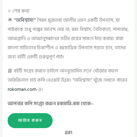
⭐ শেষ কথা
🌟
“অবিশ্বাস্য”
সৈয়দ মুজতবা আলীর এমন একটি উপন্যাস, যা
পাঠককে শুধু গল্পের আনন্দ দেয় না; বরং বিশ্বাস, নৈতিকতা, পাপবোধ,
আত্মগ্লানি ও আত্মানুসন্ধানের গভীর প্রশ্নের সামনে দাঁড় করায়। যারা
বাংলা সাহিত্যের চিন্তাশীল ও বহুমাত্রিক উপন্যাস পড়তে চান, তাদের
জন্য বইটি একটি গুরুত্বপূর্ণ পাঠ।
📘 বইটি সংগ্রহ করতে চাইলে অননুমোদিত PDF খোঁজার বদলে
অরিজিনাল হার্ড কপি নেওয়াই উত্তম। “অবিশ্বাস্য” খুঁজে দেখতে পারেন
rokomari.com
-এ।
আপনার কপি সংগ্রহ করুন রকমারি.কম থেকে–
অর্ডার করুন
এবং