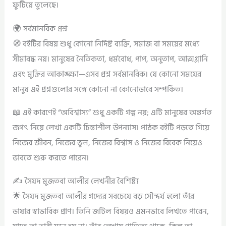
ফুটিয়ে তুলেছে।
🌍 সর্বমানবিক প্রশ্ন
🧭 বইটির বিষয় শুধু কোনো নির্দিষ্ট ব্যক্তি, সমাজ বা সময়ের মধ্যে
সীমাবদ্ধ নয়। মানুষের নৈতিকতা, ধর্মবোধ, পাপ, অনুতাপ, আত্মগ্লানি
এবং মুক্তির আকাঙ্ক্ষা—এসব প্রশ্ন সর্বমানবিক। যে কোনো সময়ের
মানুষ এই প্রশ্নগুলোর সঙ্গে কোনো না কোনোভাবে সম্পর্কিত।
📖 এই কারণেই “অবিশ্বাস্য” শুধু একটি গল্প নয়; এটি মানুষের অন্তর্গত
জগৎ নিয়ে লেখা একটি চিন্তাশীল উপন্যাস। পাঠক বইটি পড়তে গিয়ে
নিজের জীবন, নিজের ভুল, নিজের বিশ্বাস ও নিজের বিবেক নিয়েও
ভাবতে শুরু করতে পারেন।
✍️ সৈয়দ মুজতবা আলীর লেখনীর বৈশিষ্ট্য
🌟 সৈয়দ মুজতবা আলীর গদ্যের সবচেয়ে বড় সৌন্দর্য হলো তাঁর
ভাষার স্বাভাবিক প্রাণ। তিনি জটিল বিষয়ও এমনভাবে লিখতে পারেন,