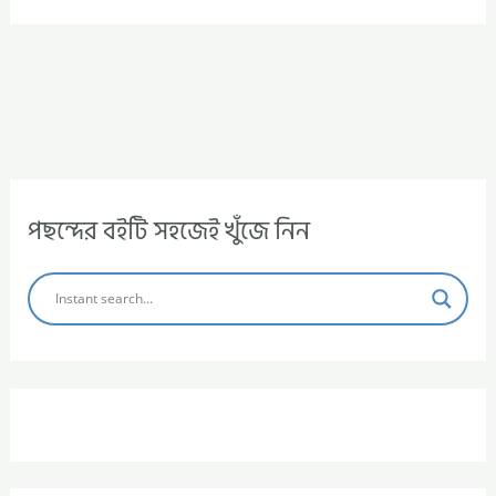
পছন্দের বইটি সহজেই খুঁজে নিন