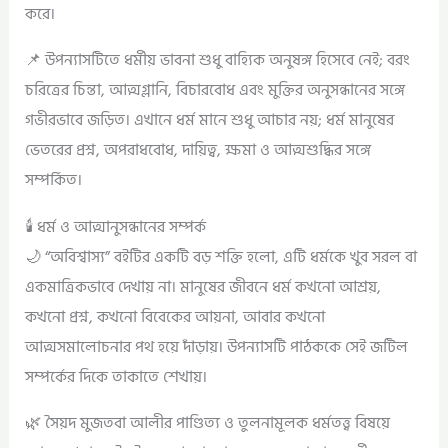
করে।
📌 উপন্যাসটিতে ধর্মীয় ভাবনা শুধু বাহ্যিক অনুষঙ্গ হিসেবে নেই; বরং
চরিত্রের চিন্তা, আত্মগ্লানি, বিচারবোধ এবং মুক্তির অনুসন্ধানের সঙ্গে
গভীরভাবে জড়িত। এখানে ধর্ম মানে শুধু আচার নয়; ধর্ম মানুষের
ভেতরের প্রশ্ন, অপরাধবোধ, দায়িত্ব, ক্ষমা ও আত্মশুদ্ধির সঙ্গে
সম্পর্কিত।
🕯️ ধর্ম ও আত্মানুসন্ধানের সম্পর্ক
🌙 “অবিশ্বাস্য” বইটির একটি বড় শক্তি হলো, এটি ধর্মকে খুব সরল বা
একমাত্রিকভাবে দেখায় না। মানুষের জীবনে ধর্ম কখনো আশ্রয়,
কখনো প্রশ্ন, কখনো বিবেকের আয়না, আবার কখনো
আত্মসমালোচনার পথ হয়ে দাঁড়ায়। উপন্যাসটি পাঠককে সেই জটিল
সম্পর্কের দিকে তাকাতে শেখায়।
🌿 সৈয়দ মুজতবা আলীর পাণ্ডিত্য ও তুলনামূলক ধর্মতত্ত্ব বিষয়ে