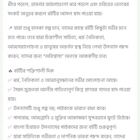
ধীরে পড়লে, ভাবনার জায়গাগুলো ধরে পড়লে এবং চরিত্রের ভেতরের
সংকট অনুভব করলে বইটির আসল স্বাদ পাওয়া যায়।
📌 যারা শুধু হালকা গল্প চান, তাদের কাছে বইটি কিছুটা গভীর মনে
হতে পারে। তবে যারা চিন্তাশীল সাহিত্য, ধর্ম-নৈতিকতা,
আত্মসমালোচনা ও মানুষের অন্তর্গত দ্বন্দ্ব নিয়ে লেখা উপন্যাস পছন্দ
করেন, তাদের জন্য “অবিশ্বাস্য” অত্যন্ত আকর্ষণীয় হবে।
🔥 বইটির শক্তিশালী দিক
✅ ধর্ম, নৈতিকতা ও আত্মানুসন্ধানের গভীর আলোচনা আছে।
✅ সৈয়দ মুজতবা আলীর পাণ্ডিত্যপূর্ণ কিন্তু প্রাণবন্ত গদ্যের স্বাদ পাওয়া
যায়।
✅ উপন্যাসটি শুধু গল্প নয়; পাঠককে ভাবতে বাধ্য করে।
✅ পাপবোধ, আত্মগ্লানি ও মুক্তির আকাঙ্ক্ষা সুন্দরভাবে ফুটে উঠেছে।
✅ বাংলা চিরায়ত উপন্যাসের পাঠকদের জন্য বইটি গুরুত্বপূর্ণ।
✅ যারা সাহিত্যিক গভীরতা ও দার্শনিক ভাবনা পছন্দ করেন, তাদের