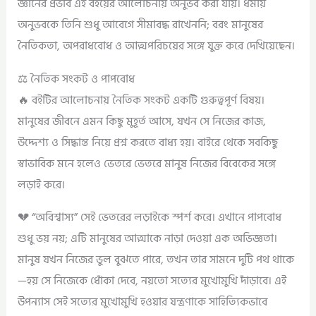
জ্ঞানের প্রভাব এই বইয়ের আলোচনায় অনুভব করা যায়। ধর্মীয়
অনুভবকে তিনি শুধু আবেগে সীমাবদ্ধ রাখেননি; বরং মানুষের
নৈতিকতা, অপরাধবোধ ও আত্মপরিচয়ের সঙ্গে যুক্ত করে দেখিয়েছেন।
⚖️ নৈতিক সংকট ও পাপবোধ
🔥 বইটির আলোচনায় নৈতিক সংকট একটি গুরুত্বপূর্ণ বিষয়।
মানুষের জীবনে এমন কিছু মুহূর্ত আসে, যখন সে নিজের কাজ,
উদ্দেশ্য ও সিদ্ধান্ত নিয়ে প্রশ্ন করতে বাধ্য হয়। বাইরে থেকে সবকিছু
স্বাভাবিক মনে হলেও ভেতরে ভেতরে মানুষ নিজের বিবেকের সঙ্গে
লড়াই করে।
💔 “অবিশ্বাস্য” সেই ভেতরের লড়াইকে স্পর্শ করে। এখানে পাপবোধ
শুধু ভয় নয়; এটি মানুষের আত্মাকে নাড়া দেওয়া এক অভিজ্ঞতা।
মানুষ যখন নিজের ভুল বুঝতে পারে, তখন তার সামনে দুটি পথ থাকে
—হয় সে নিজেকে ধোঁকা দেবে, নয়তো সত্যের মুখোমুখি দাঁড়াবে। এই
উপন্যাস সেই সত্যের মুখোমুখি হওয়ার যন্ত্রণাকে সাহিত্যিকভাবে