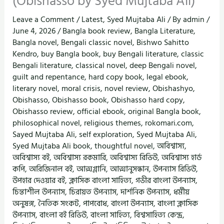
(Obishasso by Syed Mujtaba Ali)
Leave a Comment
/
Latest
,
Syed Mujtaba Ali
/ By
admin
/
June 4, 2026
/
Bangla book review
,
Bangla Literature
,
Bangla novel
,
Bengali classic novel
,
Bishwo Sahitto
Kendro
,
buy Bangla book
,
buy Bengali literature
,
classic
Bengali literature
,
classical novel
,
deep Bengali novel
,
guilt and repentance
,
hard copy book
,
legal ebook
,
literary novel
,
moral crisis
,
novel review
,
Obishashyo
,
Obishasso
,
Obishasso book
,
Obishasso hard copy
,
Obishasso review
,
official ebook
,
original Bangla book
,
philosophical novel
,
religious themes
,
rokomari.com
,
Sayed Mujtaba Ali
,
self exploration
,
Syed Mujtaba Ali
,
Syed Mujtaba Ali book
,
thoughtful novel
,
অবিশ্বাস্য
,
অবিশ্বাস্য বই
,
অবিশ্বাস্য রকমারি
,
অবিশ্বাস্য রিভিউ
,
অবিশ্বাস্য হার্ড
কপি
,
অরিজিনাল বই
,
আত্মগ্লানি
,
আত্মানুসন্ধান
,
উপন্যাস রিভিউ
,
উপহার দেওয়ার বই
,
ক্লাসিক বাংলা সাহিত্য
,
গভীর বাংলা উপন্যাস
,
চিন্তাশীল উপন্যাস
,
চিরায়ত উপন্যাস
,
দার্শনিক উপন্যাস
,
ধর্মীয়
অনুষঙ্গ
,
নৈতিক সংকট
,
পাপবোধ
,
বাংলা উপন্যাস
,
বাংলা ক্লাসিক
উপন্যাস
,
বাংলা বই রিভিউ
,
বাংলা সাহিত্য
,
বিশ্বসাহিত্য কেন্দ্র
,