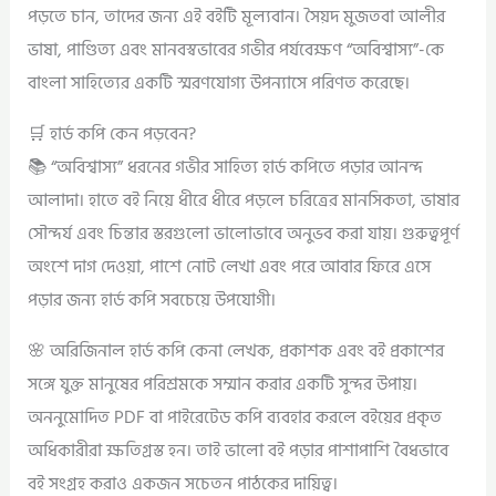
পড়তে চান, তাদের জন্য এই বইটি মূল্যবান। সৈয়দ মুজতবা আলীর
ভাষা, পাণ্ডিত্য এবং মানবস্বভাবের গভীর পর্যবেক্ষণ “অবিশ্বাস্য”-কে
বাংলা সাহিত্যের একটি স্মরণযোগ্য উপন্যাসে পরিণত করেছে।
🛒 হার্ড কপি কেন পড়বেন?
📚 “অবিশ্বাস্য” ধরনের গভীর সাহিত্য হার্ড কপিতে পড়ার আনন্দ
আলাদা। হাতে বই নিয়ে ধীরে ধীরে পড়লে চরিত্রের মানসিকতা, ভাষার
সৌন্দর্য এবং চিন্তার স্তরগুলো ভালোভাবে অনুভব করা যায়। গুরুত্বপূর্ণ
অংশে দাগ দেওয়া, পাশে নোট লেখা এবং পরে আবার ফিরে এসে
পড়ার জন্য হার্ড কপি সবচেয়ে উপযোগী।
🌸 অরিজিনাল হার্ড কপি কেনা লেখক, প্রকাশক এবং বই প্রকাশের
সঙ্গে যুক্ত মানুষের পরিশ্রমকে সম্মান করার একটি সুন্দর উপায়।
অননুমোদিত PDF বা পাইরেটেড কপি ব্যবহার করলে বইয়ের প্রকৃত
অধিকারীরা ক্ষতিগ্রস্ত হন। তাই ভালো বই পড়ার পাশাপাশি বৈধভাবে
বই সংগ্রহ করাও একজন সচেতন পাঠকের দায়িত্ব।