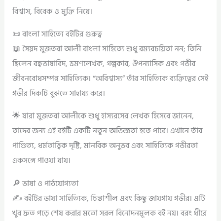
বিশ্বাস, বিবেক ও মুক্তি নিয়ে।
📜 বাংলা সাহিত্যে বইটির গুরুত্ব
📖 সৈয়দ মুজতবা আলী বাংলা সাহিত্যে শুধু রম্যরচয়িতা নন; তিনি
ছিলেন বহুভাষাবিদ, ভ্রমণলেখক, গল্পকার, ঔপন্যাসিক এবং গভীর
জীবনবোধসম্পন্ন সাহিত্যিক। “অবিশ্বাস্য” তাঁর সাহিত্যিক ব্যক্তিত্বের সেই
গভীর দিকটি বুঝতে সাহায্য করে।
🌟 যারা মুজতবা আলীকে শুধু হাস্যরসের লেখক হিসেবে জানেন,
তাদের জন্য এই বইটি একটি নতুন অভিজ্ঞতা হতে পারে। এখানে তাঁর
পাণ্ডিত্য, ধর্মতাত্ত্বিক দৃষ্টি, মানবিক অনুভব এবং সাহিত্যিক গভীরতা
একসঙ্গে পাওয়া যায়।
🔎 ভাষা ও পাঠযোগ্যতা
✍️ বইটির ভাষা সাহিত্যিক, চিন্তাশীল এবং কিছু জায়গায় গভীর। এটি
খুব দ্রুত পড়ে শেষ করার মতো সরল বিনোদনমূলক বই নয়। বরং ধীরে